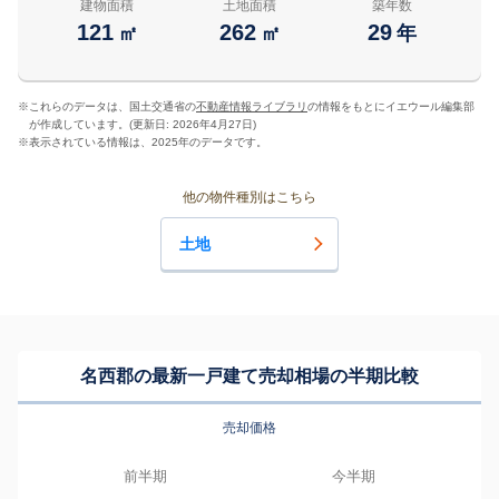
建物面積
土地面積
築年数
121
262
29
㎡
㎡
年
※
これらのデータは、国土交通省の
不動産情報ライブラリ
の情報をもとにイエウール編集部
が作成しています。(更新日: 2026年4月27日)
※
表示されている情報は、2025年のデータです。
他の物件種別はこちら
土地
名西郡の最新一戸建て売却相場の半期比較
売却価格
前半期
今半期