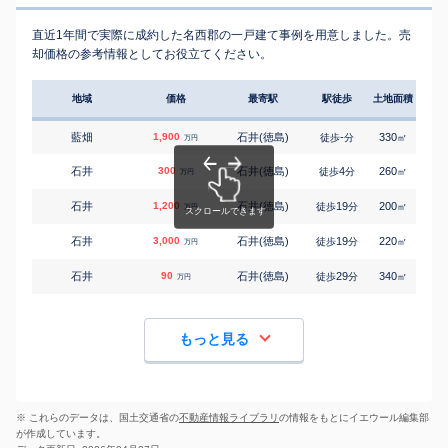
直近1年間で実際に成約した名西郡の一戸建て事例を用意しました。売
却価格の参考情報としてお役立てください。
地域
価格
最寄駅
駅徒歩
土地面積
延床
藍畑
1,900
石井(徳島)
-
330
165
徒歩
分
㎡
万円
石井
300
石井(徳島)
4
260
195
徒歩
分
㎡
万円
石井
1,200
石井(徳島)
19
200
140
徒歩
分
㎡
万円
石井
3,000
石井(徳島)
19
220
110
徒歩
分
㎡
万円
石井
90
石井(徳島)
29
340
95
徒歩
分
㎡
万円
もっと見る
※ これらのデータは、国土交通省の
不動産情報ライブラリ
の情報をもとにイエウール編集部
が作成しています。