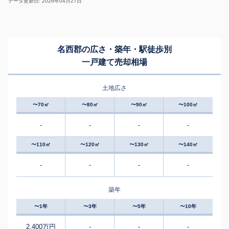
データ更新日: 2026年04月27日
名西郡の広さ・築年・駅徒歩別
一戸建て売却相場
土地広さ
〜70㎡
〜80㎡
〜90㎡
〜100㎡
-
-
-
-
〜110㎡
〜120㎡
〜130㎡
〜140㎡
-
-
-
-
築年
〜1年
〜3年
〜5年
〜10年
2,400万円
-
-
-