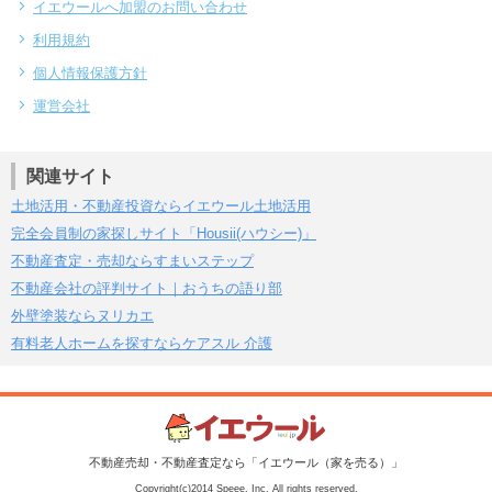
イエウールへ加盟のお問い合わせ
利用規約
個人情報保護方針
運営会社
関連サイト
土地活用・不動産投資ならイエウール土地活用
完全会員制の家探しサイト「Housii(ハウシー)」
不動産査定・売却ならすまいステップ
不動産会社の評判サイト｜おうちの語り部
外壁塗装ならヌリカエ
有料老人ホームを探すならケアスル 介護
不動産売却・不動産査定なら「イエウール（家を売る）」
Copyright(c)2014 Speee, Inc. All rights reserved.