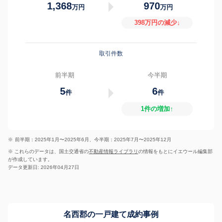
1,368
970
万円
万円
398万円の減少↓
取引件数
前半期
今半期
5
6
件
件
1件の増加↑
※
前半期：2025年1月〜2025年6月、今半期：2025年7月〜2025年12月
※ これらのデータは、国土交通省の
不動産情報ライブラリ
の情報をもとにイエウール編集部
が作成しています。
データ更新日: 2026年04月27日
名西郡の一戸建て成約事例