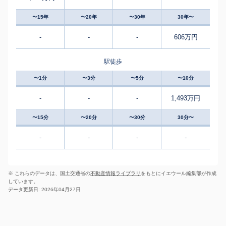
〜15年
〜20年
〜30年
30年〜
-
-
-
606万円
駅徒歩
〜1分
〜3分
〜5分
〜10分
-
-
-
1,493万円
〜15分
〜20分
〜30分
30分〜
-
-
-
-
※ これらのデータは、国土交通省の
不動産情報ライブラリ
をもとにイエウール編集部が作成
しています。
データ更新日: 2026年04月27日