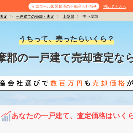
イエウール加盟希望の不動産会社様
初めての方へ
査定
>
一戸建ての売却・査定
>
山梨県
>
中巨摩郡
うちって、売ったらいくら？
摩郡の一戸建て売却査定な
あなたの一戸建て、査定価格はいく