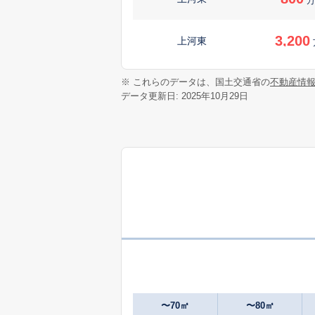
万
3,200
上河東
4,700
※ これらのデータは、国土交通省の
不動産情
西条
データ更新日: 2025年10月29日
6,900
西条
〜70㎡
〜80㎡