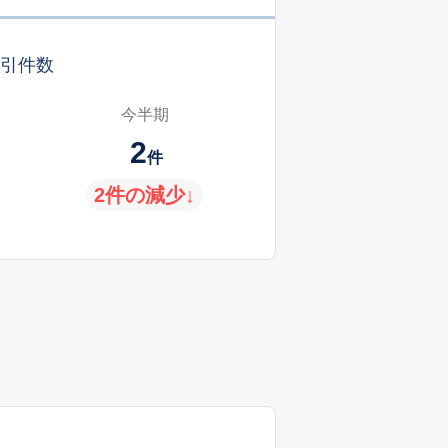
引件数
今半期
2
件
2件の減少↓