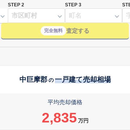
STEP 2
STEP 3
ST
査定する
完全無料
中巨摩郡
一戸建て売却相場
の
平均売却価格
2,835
万円