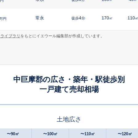
円
常永
4
170
110
徒歩
分
㎡
万円
報ライブラリ
をもとにイエウール編集部が作成しています。
国母
26
200
110
徒歩
分
㎡
万円
常永
28
280
140
徒歩
分
㎡
万円
中巨摩郡の広さ・築年・駅徒歩別
一戸建て売却相場
土地広さ
〜90㎡
〜100㎡
〜110㎡
〜120㎡