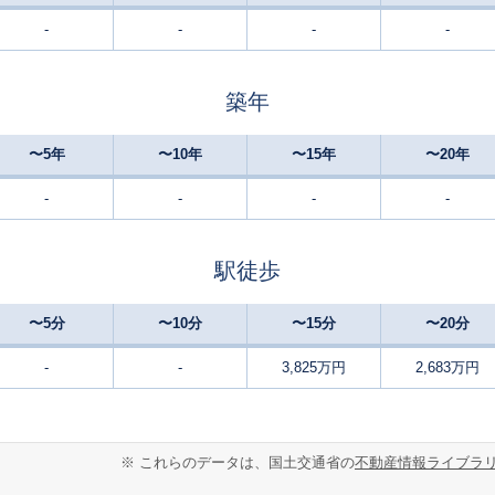
-
-
-
-
築年
〜5年
〜10年
〜15年
〜20年
-
-
-
-
駅徒歩
〜5分
〜10分
〜15分
〜20分
-
-
3,825万円
2,683万円
※ これらのデータは、国土交通省の
不動産情報ライブラ