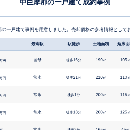
中巨摩郡の一戸建て成約事例
郡の一戸建て事例を用意しました。売却価格の参考情報として
最寄駅
駅徒歩
土地面積
延床面
国母
16
190
105
徒歩
分
㎡
万円
常永
21
210
110
徒歩
分
㎡
万円
常永
1
200
115
徒歩
分
㎡
万円
常永
13
200
125
徒歩
分
㎡
万円
常永
3
165
45
徒歩
分
㎡
㎡