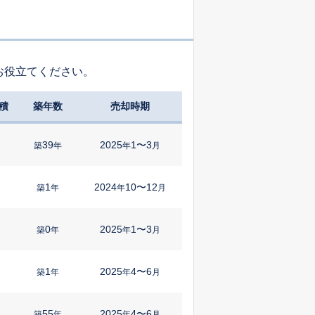
お役立てください。
積
築年数
売却時期
39
2025
1〜3
㎡
築
年
年
月
1
2024
10〜12
㎡
築
年
年
月
0
2025
1〜3
㎡
築
年
年
月
1
2025
4〜6
㎡
築
年
年
月
55
2025
4〜6
築
年
年
月