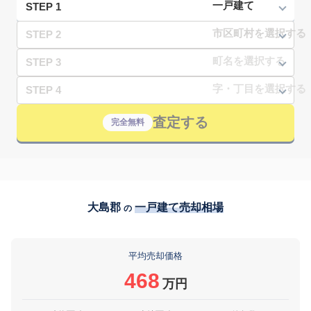
STEP 1
STEP 2
STEP 3
STEP 4
査定する
完全無料
大島郡
一戸建て売却相場
の
平均売却価格
468
万円