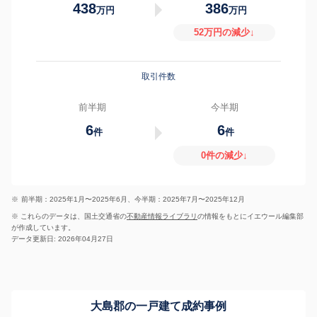
438
386
万円
万円
52万円の減少↓
取引件数
前半期
今半期
6
6
件
件
0件の減少↓
※
前半期：2025年1月〜2025年6月、今半期：2025年7月〜2025年12月
※ これらのデータは、国土交通省の
不動産情報ライブラリ
の情報をもとにイエウール編集部
が作成しています。
データ更新日: 2026年04月27日
大島郡の一戸建て成約事例