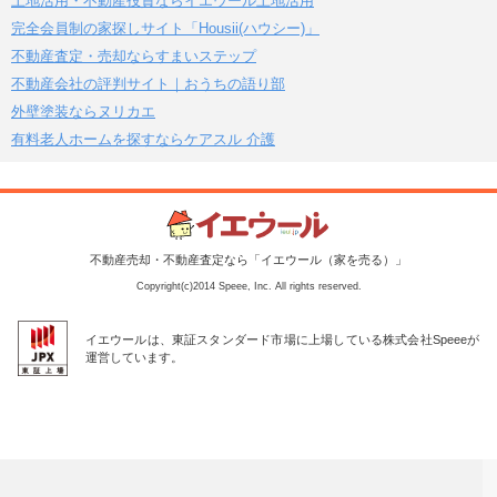
土地活用・不動産投資ならイエウール土地活用
完全会員制の家探しサイト「Housii(ハウシー)」
不動産査定・売却ならすまいステップ
不動産会社の評判サイト｜おうちの語り部
外壁塗装ならヌリカエ
有料老人ホームを探すならケアスル 介護
不動産売却・不動産査定なら「イエウール（家を売る）」
Copyright(c)2014 Speee, Inc. All rights reserved.
イエウールは、東証スタンダード市場に上場している株式会社Speeeが
運営しています。