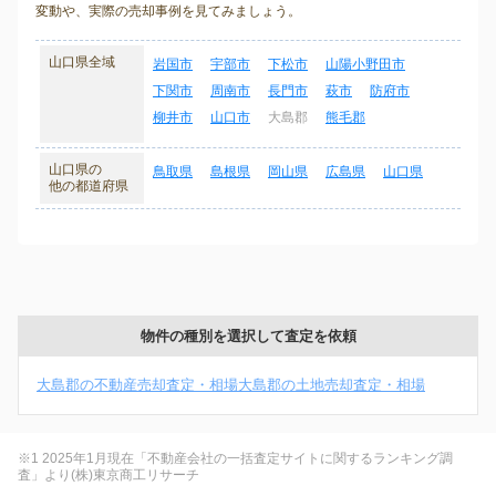
変動や、実際の売却事例を見てみましょう。
山口県全域
岩国市
宇部市
下松市
山陽小野田市
下関市
周南市
長門市
萩市
防府市
柳井市
山口市
大島郡
熊毛郡
山口県の
鳥取県
島根県
岡山県
広島県
山口県
他の都道府県
物件の種別を選択して査定を依頼
大島郡の不動産売却査定・相場
大島郡の土地売却査定・相場
※1 2025年1月現在「不動産会社の一括査定サイトに関するランキング調
査」より(株)東京商工リサーチ