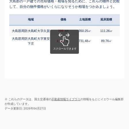
大島郡の一戸建ての売却価格・相場を知るために、これらの物件と比較
して、自分の物件価格がいくらになりそうか相場をつかみましょう。
地域
価格
土地面積
延床面積
築年
大島郡周防大島町大字久賀
700
350.25
111.26
5
㎡
㎡
築
万円
大島郡周防大島町大字東安
731.48
89.76
1
2,560
㎡
㎡
築
万円
下庄
※ これらのデータは、国土交通省の
不動産情報ライブラリ
の情報をもとにイエウール編集部
が作成しています。
データ更新日: 2026年04月27日