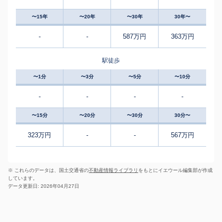
〜15年
〜20年
〜30年
30年〜
-
-
587万円
363万円
駅徒歩
〜1分
〜3分
〜5分
〜10分
-
-
-
-
〜15分
〜20分
〜30分
30分〜
323万円
-
-
567万円
※ これらのデータは、国土交通省の
不動産情報ライブラリ
をもとにイエウール編集部が作成
しています。
データ更新日: 2026年04月27日