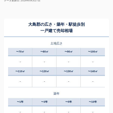
データ更新日: 2026年04月27日
大島郡の広さ・築年・駅徒歩別
一戸建て売却相場
土地広さ
〜70㎡
〜80㎡
〜90㎡
〜100㎡
-
-
-
-
〜110㎡
〜120㎡
〜130㎡
〜140㎡
-
-
-
-
築年
〜1年
〜3年
〜5年
〜10年
-
-
-
-