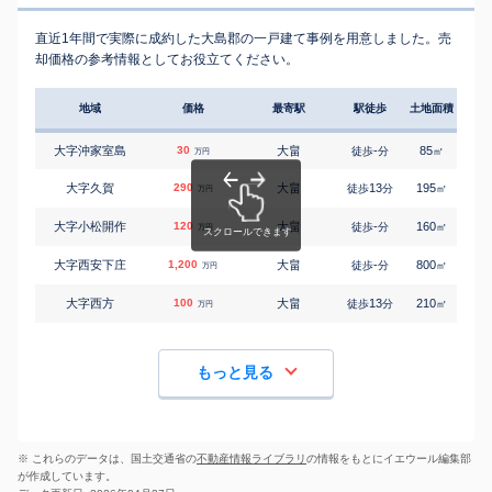
直近1年間で実際に成約した大島郡の一戸建て事例を用意しました。売
却価格の参考情報としてお役立てください。
地域
価格
最寄駅
駅徒歩
土地面積
延床
大字沖家室島
30
大畠
-
85
105
徒歩
分
㎡
万円
大字久賀
290
大畠
13
195
185
徒歩
分
㎡
万円
大字小松開作
120
大畠
-
160
85
徒歩
分
㎡
万円
大字西安下庄
1,200
大畠
-
800
230
徒歩
分
㎡
万円
大字西方
100
大畠
13
210
80
徒歩
分
㎡
万円
もっと見る
※ これらのデータは、国土交通省の
不動産情報ライブラリ
の情報をもとにイエウール編集部
が作成しています。