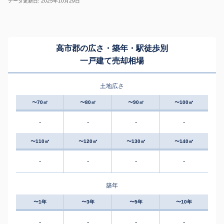
データ更新日: 2025年10月29日
高市郡の広さ・築年・駅徒歩別
一戸建て売却相場
土地広さ
〜70㎡
〜80㎡
〜90㎡
〜100㎡
-
-
-
-
〜110㎡
〜120㎡
〜130㎡
〜140㎡
-
-
-
-
築年
〜1年
〜3年
〜5年
〜10年
-
-
-
-