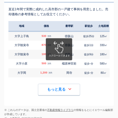
直近1年間で実際に成約した高市郡の一戸建て事例を用意しました。売
却価格の参考情報としてお役立てください。
地域
価格
最寄駅
駅徒歩
土地面積
延床
大字上子島
530
壺阪山
25
125
95
徒歩
分
㎡
万円
大字観覚寺
870
壺阪山
1
330
210
徒歩
分
㎡
万円
大字観覚寺
100
壺阪山
9
180
115
徒歩
分
㎡
万円
大字小原
500
橿原神宮前
-
580
180
徒歩
分
㎡
万円
大字岡
1,200
岡寺
-
80
90
徒歩
分
㎡
万円
もっと見る
※ これらのデータは、国土交通省の
不動産情報ライブラリ
の情報をもとにイエウール編集部
が作成しています。