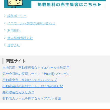
編集ポリシー
イエウールへ加盟のお問い合わせ
利用規約
個人情報保護方針
運営会社
関連サイト
土地活用・不動産投資ならイエウール土地活用
完全会員制の家探しサイト「Housii(ハウシー)」
不動産査定・売却ならすまいステップ
不動産会社の評判サイト｜おうちの語り部
外壁塗装ならヌリカエ
有料老人ホームを探すならケアスル 介護