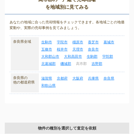
を地域別に見てみる
あなたの地域に合った売却情報をチェックできます。各地域ごとの地価
変動や、実際の売却事例を見てみましょう。
奈良県全域
生駒市
宇陀市
橿原市
香芝市
葛城市
五條市
桜井市
天理市
奈良市
大和郡山市
大和高田市
生駒郡
宇陀郡
北葛城郡
磯城郡
高市郡
吉野郡
奈良県の
滋賀県
京都府
大阪府
兵庫県
奈良県
他の都道府県
和歌山県
物件の種別を選択して査定を依頼