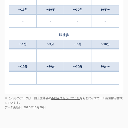
〜15年
〜20年
〜30年
30年〜
-
-
-
-
駅徒歩
〜1分
〜3分
〜5分
〜10分
-
-
-
-
〜15分
〜20分
〜30分
30分〜
-
-
-
-
※ これらのデータは、国土交通省の
不動産情報ライブラリ
をもとにイエウール編集部が作成
しています。
データ更新日: 2025年10月29日