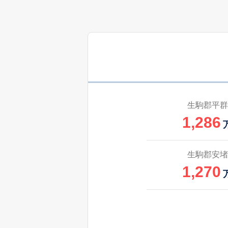
140
美松ケ丘東
万
420
美松ケ丘東
万
1,200
阿波
2,600
興留
生駒郡平群
1,286
3,000
興留
490
興留
生駒郡安堵
万
1,270