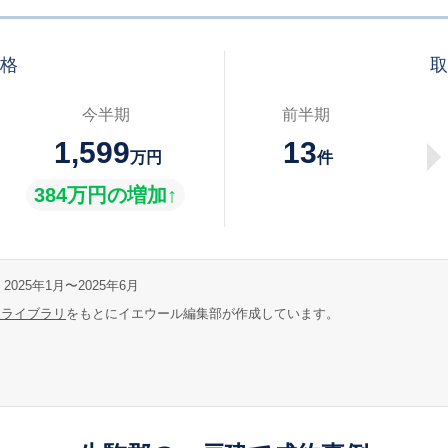
価格
取
今半期
前半期
1,599
13
万円
件
384万円の増加↑
2025年1月〜2025年6月
報ライブラリ
をもとにイエウール編集部が作成しています。