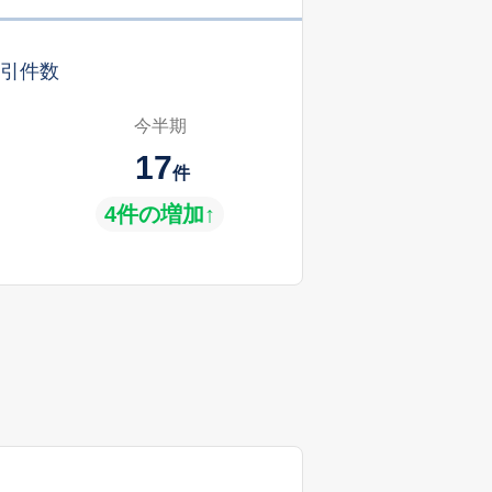
引件数
今半期
17
件
4件の増加↑