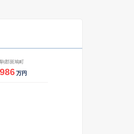
48
2025
4〜6
築
年
年
月
53
2025
4〜6
築
年
年
月
50
2024
10〜12
㎡
築
年
年
月
1
2025
7〜9
築
年
年
月
駒郡斑鳩町
,986
0
2025
1〜3
万円
㎡
築
年
年
月
49
2025
1〜3
築
年
年
月