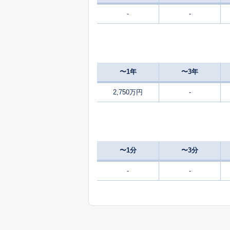
-
-
450
緑ケ丘
万
4,500
吉新
〜1年
〜3年
2,200
吉新
2,750万円
-
310
若葉台
万
1,200
若葉台
〜1分
〜3分
3,000
美松ケ丘西
-
-
780
美松ケ丘東
万