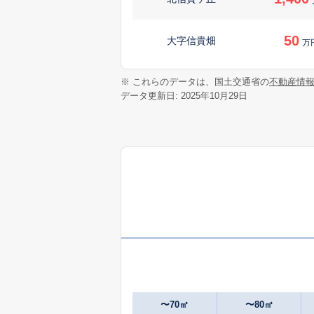
50
大字信貴畑
万
890
※ これらのデータは、国土交通省の
不動産情
竜田川
万
データ更新日: 2025年10月29日
20
竜田川
万
800
大字梨本
万
1,500
大字西向
600
大字三里
万
1,700
緑ケ丘
〜70㎡
〜80㎡