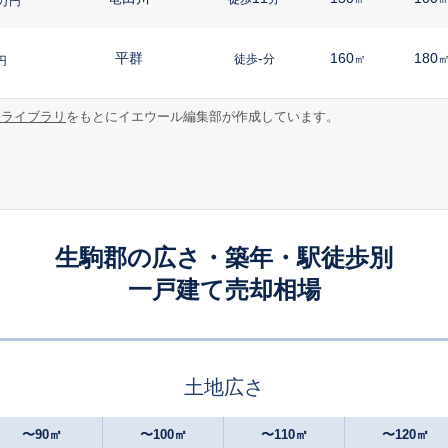
万円
平群
-
160
180
徒歩
分
㎡
円
報ライブラリ
をもとにイエウール編集部が作成しています。
竜田川
14
230
140
徒歩
分
㎡
円
竜田川
16
280
105
徒歩
分
㎡
円
平群
8
190
105
徒歩
分
㎡
円
生駒郡の広さ・築年・駅徒歩別
一戸建て売却相場
元山上口
4
130
110
徒歩
分
㎡
万円
平群
4
105
80
徒歩
分
㎡
㎡
円
土地広さ
元山上口
13
450
165
徒歩
分
㎡
万円
〜90㎡
〜100㎡
〜110㎡
〜120㎡