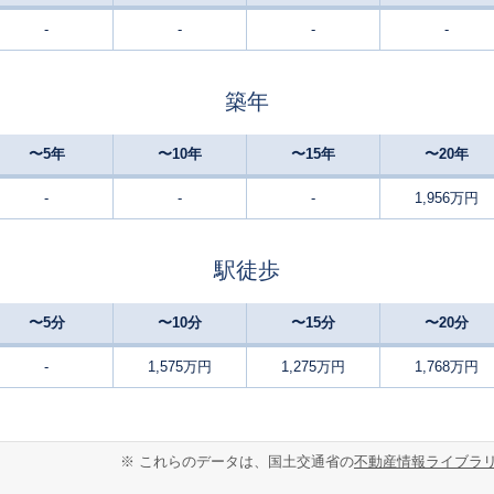
-
-
-
-
元山上口
14
185
90
徒歩
分
㎡
㎡
円
築年
平群
3
190
55
徒歩
分
㎡
㎡
万円
〜5年
〜10年
〜15年
〜20年
平群
5
190
100
徒歩
分
㎡
万円
-
-
-
1,956万円
元山上口
18
210
110
徒歩
分
㎡
円
駅徒歩
平群
23
220
130
徒歩
分
㎡
万円
〜5分
〜10分
〜15分
〜20分
勢野北口
11
180
100
徒歩
分
㎡
-
1,575万円
1,275万円
1,768万円
万円
勢野北口
8
130
75
徒歩
分
㎡
㎡
円
※ これらのデータは、国土交通省の
不動産情報ライブラ