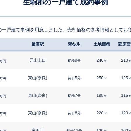
生駒郡の一戸建て成約事例
の一戸建て事例を用意しました。売却価格の参考情報としてお
最寄駅
駅徒歩
土地面積
延床面
元山上口
9
240
210
徒歩
分
㎡
万円
東山(奈良)
5
250
125
徒歩
分
㎡
万円
東山(奈良)
7
195
115
徒歩
分
㎡
万円
東山(奈良)
8
220
120
徒歩
分
㎡
万円
竜田川
11
130
100
徒歩
分
㎡