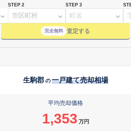
STEP 2
STEP 3
ST
査定する
完全無料
生駒郡
一戸建て売却相場
の
平均売却価格
1,353
万円