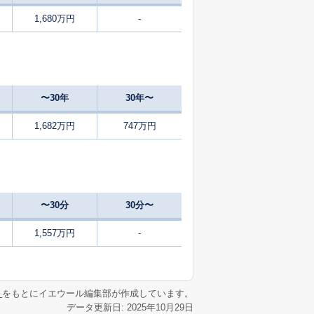
1,680万円
-
45
2025
4〜6
築
年
年
月
1
2025
10〜12
築
年
年
月
〜30年
30年〜
1
2025
7〜9
㎡
築
年
年
月
1,682万円
747万円
42
2024
10〜12
㎡
築
年
年
月
37
2025
10〜12
㎡
築
年
年
月
〜30分
30分〜
1
2025
7〜9
㎡
築
年
年
月
1,557万円
-
32
2025
4〜6
築
年
年
月
リ
をもとにイエウール編集部が作成しています。
データ更新日: 2025年10月29日