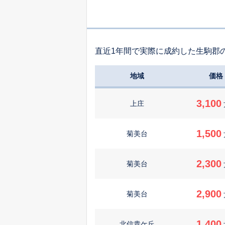
直近1年間で実際に成約した生駒郡
地域
価格
3,100
上庄
1,500
菊美台
2,300
菊美台
2,900
菊美台
1,400
北信貴ケ丘