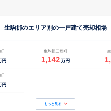
勢野北口
9
200
90
徒歩
分
㎡
㎡
円
勢野北口
11
185
80
徒歩
分
㎡
㎡
円
生駒郡のエリア別の一戸建て売却相場
法隆寺
6
260
115
徒歩
分
㎡
万円
法隆寺
4
115
95
徒歩
分
㎡
㎡
万円
町
生駒郡三郷町
生
1,142
1
法隆寺
9
145
100
万円
万円
徒歩
分
㎡
万円
法隆寺
14
65
65
町
徒歩
分
㎡
㎡
円
万円
もっと見る