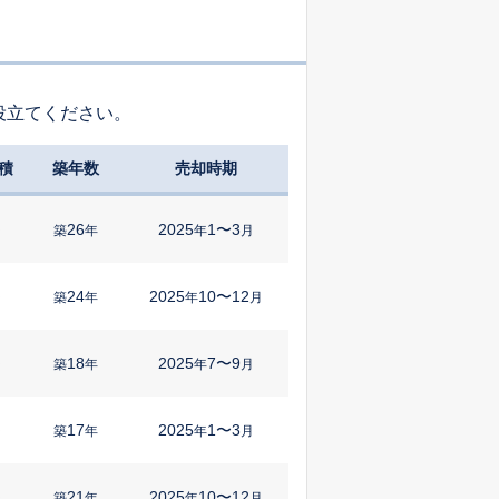
役立てください。
積
築年数
売却時期
26
2025
1〜3
㎡
築
年
年
月
24
2025
10〜12
㎡
築
年
年
月
18
2025
7〜9
㎡
築
年
年
月
17
2025
1〜3
㎡
築
年
年
月
21
2025
10〜12
㎡
築
年
年
月