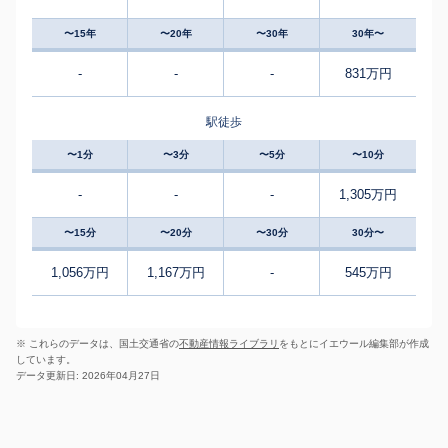
〜15年
〜20年
〜30年
30年〜
-
-
-
831万円
駅徒歩
〜1分
〜3分
〜5分
〜10分
-
-
-
1,305万円
〜15分
〜20分
〜30分
30分〜
1,056万円
1,167万円
-
545万円
※ これらのデータは、国土交通省の
不動産情報ライブラリ
をもとにイエウール編集部が作成
しています。
データ更新日: 2026年04月27日