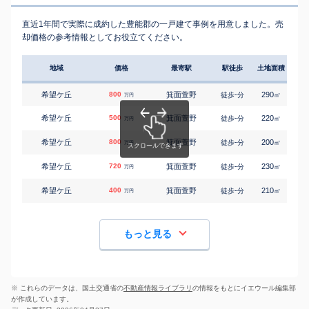
直近1年間で実際に成約した豊能郡の一戸建て事例を用意しました。売
却価格の参考情報としてお役立てください。
地域
価格
最寄駅
駅徒歩
土地面積
延床
希望ケ丘
800
箕面萱野
-
290
155
徒歩
分
㎡
万円
希望ケ丘
500
箕面萱野
-
220
110
徒歩
分
㎡
万円
希望ケ丘
800
箕面萱野
-
200
110
徒歩
分
㎡
万円
希望ケ丘
720
箕面萱野
-
230
110
徒歩
分
㎡
万円
希望ケ丘
400
箕面萱野
-
210
125
徒歩
分
㎡
万円
もっと見る
※ これらのデータは、国土交通省の
不動産情報ライブラリ
の情報をもとにイエウール編集部
が作成しています。