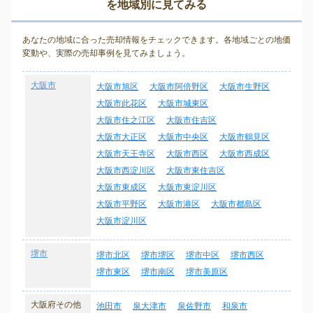
を地域別に見てみる
あなたの地域に合った売却情報をチェックできます。各地域ごとの地価
変動や、実際の売却事例を見てみましょう。
大阪市
大阪市旭区
大阪市阿倍野区
大阪市生野区
大阪市此花区
大阪市城東区
大阪市住之江区
大阪市住吉区
大阪市大正区
大阪市中央区
大阪市鶴見区
大阪市天王寺区
大阪市西区
大阪市西成区
大阪市西淀川区
大阪市東住吉区
大阪市東成区
大阪市東淀川区
大阪市平野区
大阪市港区
大阪市都島区
大阪市淀川区
堺市
堺市北区
堺市堺区
堺市中区
堺市西区
堺市東区
堺市南区
堺市美原区
大阪府その他
池田市
泉大津市
泉佐野市
和泉市