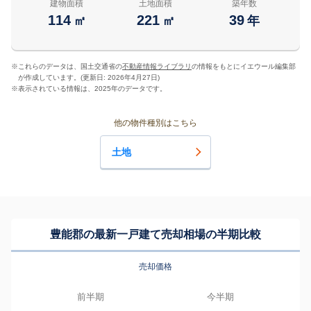
建物面積
土地面積
築年数
114
221
39
㎡
㎡
年
※
これらのデータは、国土交通省の
不動産情報ライブラリ
の情報をもとにイエウール編集部
が作成しています。(更新日: 2026年4月27日)
※
表示されている情報は、2025年のデータです。
他の物件種別はこちら
土地
豊能郡の最新一戸建て売却相場の半期比較
売却価格
前半期
今半期