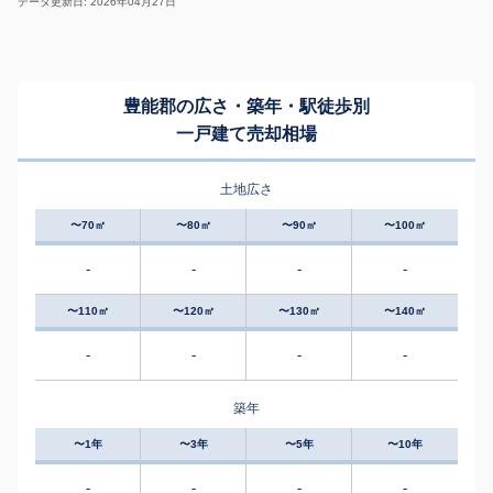
データ更新日: 2026年04月27日
豊能郡の広さ・築年・駅徒歩別
一戸建て売却相場
土地広さ
〜70㎡
〜80㎡
〜90㎡
〜100㎡
-
-
-
-
〜110㎡
〜120㎡
〜130㎡
〜140㎡
-
-
-
-
築年
〜1年
〜3年
〜5年
〜10年
-
-
-
-