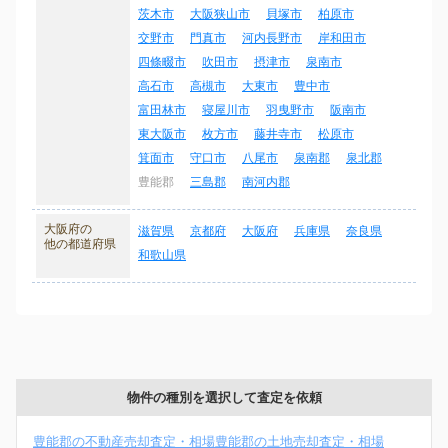
茨木市
大阪狭山市
貝塚市
柏原市
交野市
門真市
河内長野市
岸和田市
四條畷市
吹田市
摂津市
泉南市
高石市
高槻市
大東市
豊中市
富田林市
寝屋川市
羽曳野市
阪南市
東大阪市
枚方市
藤井寺市
松原市
箕面市
守口市
八尾市
泉南郡
泉北郡
豊能郡
三島郡
南河内郡
大阪府の
滋賀県
京都府
大阪府
兵庫県
奈良県
他の都道府県
和歌山県
物件の種別を選択して査定を依頼
豊能郡の不動産売却査定・相場
豊能郡の土地売却査定・相場