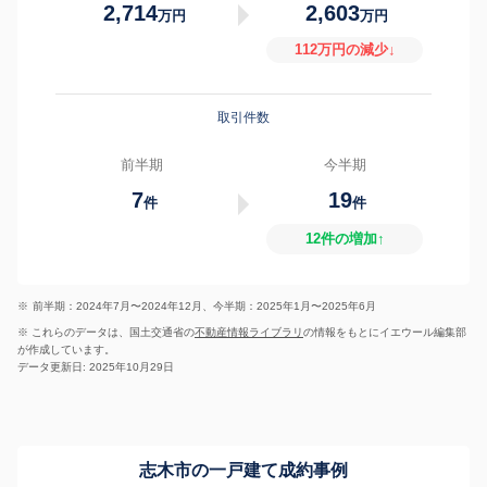
2,714
2,603
万円
万円
112万円の減少↓
取引件数
前半期
今半期
7
19
件
件
12件の増加↑
※
前半期：2024年7月〜2024年12月、今半期：2025年1月〜2025年6月
※ これらのデータは、国土交通省の
不動産情報ライブラリ
の情報をもとにイエウール編集部
が作成しています。
データ更新日: 2025年10月29日
志木市の一戸建て成約事例