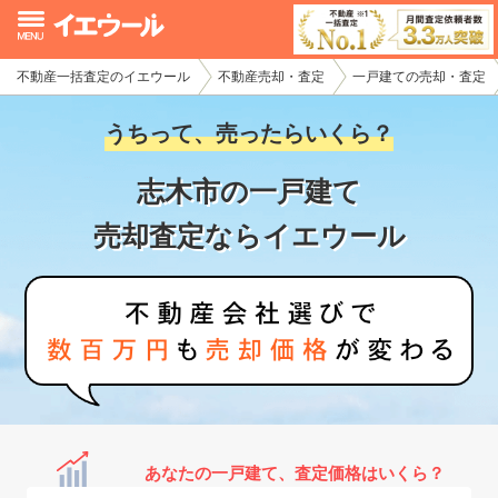
不動産一括査定のイエウール
不動産売却・査定
一戸建ての売却・査定
イエウール加盟希望の不動産会社様
うちって、売ったらいくら？
初めての方へ
志木市の一戸建て
不動産売却の流れ
売却査定ならイエウール
不動産の売却・一括査定
家査定シミュレーター
お問い合わせ
あなたの一戸建て、査定価格はいくら？