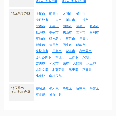
さいたま市南区
さいたま市見沼区
埼玉県その他
上尾市
朝霞市
入間市
桶川市
春日部市
加須市
川口市
川越市
北本市
久喜市
熊谷市
鴻巣市
越谷市
坂戸市
幸手市
狭山市
志木市
白岡市
草加市
鶴ヶ島市
所沢市
戸田市
新座市
蓮田市
羽生市
飯能市
東松山市
日高市
深谷市
富士見市
ふじみ野市
本庄市
三郷市
八潮市
吉川市
和光市
蕨市
入間郡
大里郡
北足立郡
北葛飾郡
児玉郡
秩父郡
比企郡
南埼玉郡
埼玉県の
茨城県
栃木県
群馬県
埼玉県
千葉県
他の都道府県
東京都
神奈川県