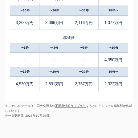
〜15年
〜20年
〜30年
30年〜
3,200万円
3,066万円
2,116万円
1,377万円
駅徒歩
〜1分
〜3分
〜5分
〜10分
-
-
-
4,350万円
〜15分
〜20分
〜30分
30分〜
4,530万円
2,891万円
2,767万円
2,322万円
※ これらのデータは、国土交通省の
不動産情報ライブラリ
をもとにイエウール編集部が作成
しています。
データ更新日: 2025年10月29日