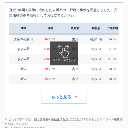
直近1年間で実際に成約した吉川市の一戸建て事例を用意しました。売
却価格の参考情報としてお役立てください。
地域
価格
最寄駅
駅徒歩
土地面積
延床
大字木売新田
870
吉川
18
140
80
徒歩
分
㎡
万円
きよみ野
4,400
吉川
-
170
100
徒歩
分
㎡
万円
きよみ野
3,000
吉川
-
210
165
徒歩
分
㎡
万円
新栄
950
吉川
-
100
105
徒歩
分
㎡
万円
新栄
900
吉川
-
100
80
徒歩
分
㎡
万円
もっと見る
※ これらのデータは、国土交通省の
不動産情報ライブラリ
の情報をもとにイエウール編集部
が作成しています。