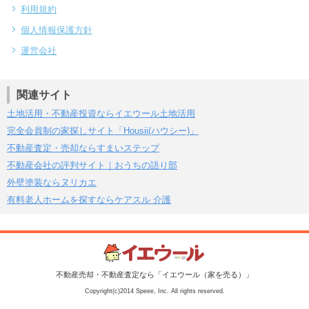
利用規約
個人情報保護方針
運営会社
関連サイト
土地活用・不動産投資ならイエウール土地活用
完全会員制の家探しサイト「Housii(ハウシー)」
不動産査定・売却ならすまいステップ
不動産会社の評判サイト｜おうちの語り部
外壁塗装ならヌリカエ
有料老人ホームを探すならケアスル 介護
不動産売却・不動産査定なら「イエウール（家を売る）」
Copyright(c)2014 Speee, Inc. All rights reserved.