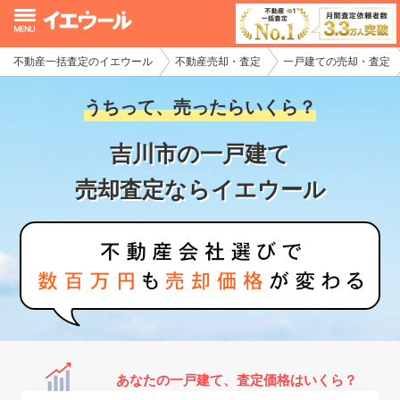
不動産一括査定のイエウール
不動産売却・査定
一戸建ての売却・査定
イエウール加盟希望の不動産会社様
うちって、売ったらいくら？
初めての方へ
吉川市の一戸建て
不動産売却の流れ
売却査定ならイエウール
不動産の売却・一括査定
家査定シミュレーター
お問い合わせ
あなたの一戸建て、査定価格はいくら？