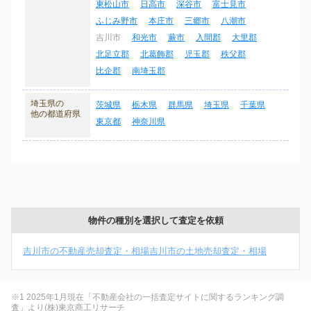
東松山市
日高市
深谷市
富士見市
ふじみ野市
本庄市
三郷市
八潮市
吉川市
和光市
蕨市
入間郡
大里郡
北足立郡
北葛飾郡
児玉郡
秩父郡
比企郡
南埼玉郡
埼玉県の
茨城県
栃木県
群馬県
埼玉県
千葉県
他の都道府県
東京都
神奈川県
物件の種別を選択して査定を依頼
吉川市の不動産売却査定・相場
吉川市の土地売却査定・相場
※1 2025年1月現在「不動産会社の一括査定サイトに関するランキング調
査」より(株)東京商工リサーチ