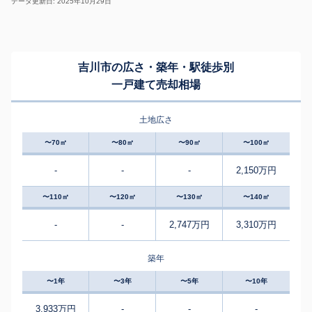
データ更新日: 2025年10月29日
吉川市の広さ・築年・駅徒歩別
一戸建て売却相場
土地広さ
〜70㎡
〜80㎡
〜90㎡
〜100㎡
-
-
-
2,150万円
〜110㎡
〜120㎡
〜130㎡
〜140㎡
-
-
2,747万円
3,310万円
築年
〜1年
〜3年
〜5年
〜10年
3,933万円
-
-
-