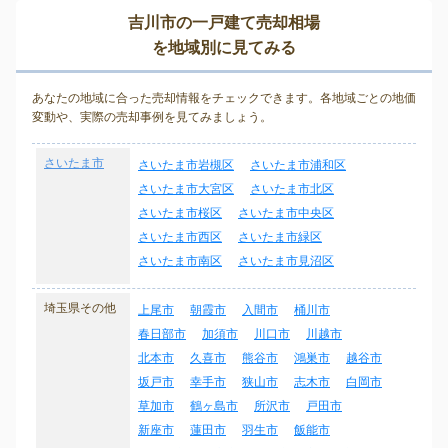
吉川市の一戸建て売却相場
を地域別に見てみる
あなたの地域に合った売却情報をチェックできます。各地域ごとの地価
変動や、実際の売却事例を見てみましょう。
さいたま市
さいたま市岩槻区
さいたま市浦和区
さいたま市大宮区
さいたま市北区
さいたま市桜区
さいたま市中央区
さいたま市西区
さいたま市緑区
さいたま市南区
さいたま市見沼区
埼玉県その他
上尾市
朝霞市
入間市
桶川市
春日部市
加須市
川口市
川越市
北本市
久喜市
熊谷市
鴻巣市
越谷市
坂戸市
幸手市
狭山市
志木市
白岡市
草加市
鶴ヶ島市
所沢市
戸田市
新座市
蓮田市
羽生市
飯能市