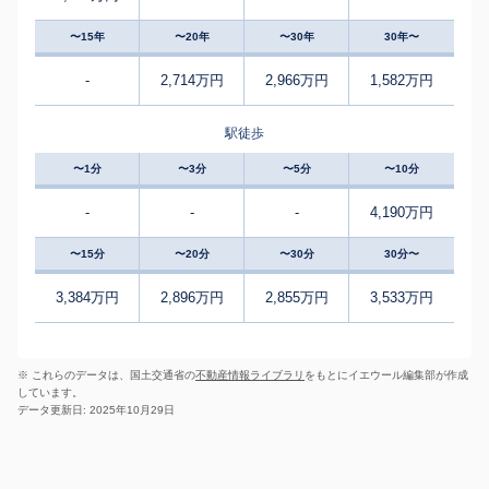
〜15年
〜20年
〜30年
30年〜
-
2,714万円
2,966万円
1,582万円
駅徒歩
〜1分
〜3分
〜5分
〜10分
-
-
-
4,190万円
〜15分
〜20分
〜30分
30分〜
3,384万円
2,896万円
2,855万円
3,533万円
※ これらのデータは、国土交通省の
不動産情報ライブラリ
をもとにイエウール編集部が作成
しています。
データ更新日: 2025年10月29日