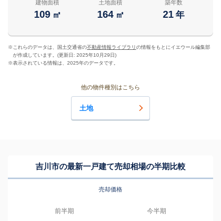
建物面積
土地面積
築年数
109
164
21
㎡
㎡
年
※
これらのデータは、国土交通省の
不動産情報ライブラリ
の情報をもとにイエウール編集部
が作成しています。(更新日: 2025年10月29日)
※
表示されている情報は、2025年のデータです。
他の物件種別はこちら
土地
吉川市の最新一戸建て売却相場の半期比較
売却価格
前半期
今半期