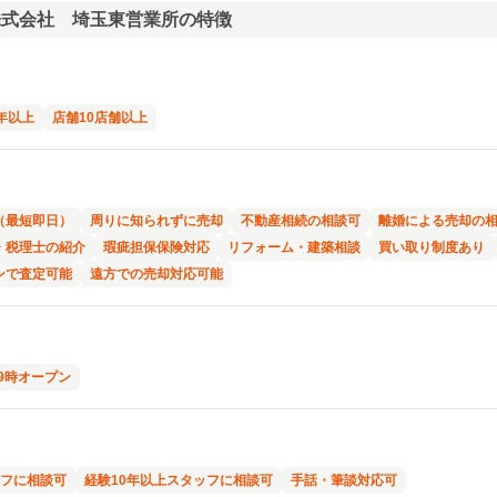
株式会社 埼玉東営業所の特徴
年以上
店舗10店舗以上
（最短即日）
周りに知られずに売却
不動産相続の相談可
離婚による売却の
・税理士の紹介
瑕疵担保保険対応
リフォーム・建築相談
買い取り制度あり
ンで査定可能
遠方での売却対応可能
9時オープン
フに相談可
経験10年以上スタッフに相談可
手話・筆談対応可