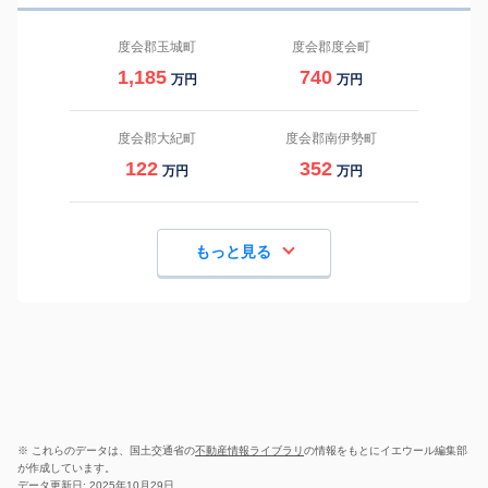
度会郡玉城町
度会郡度会町
1,185
740
万円
万円
度会郡大紀町
度会郡南伊勢町
122
352
万円
万円
もっと見る
※ これらのデータは、国土交通省の
不動産情報ライブラリ
の情報をもとにイエウール編集部
が作成しています。
データ更新日: 2025年10月29日