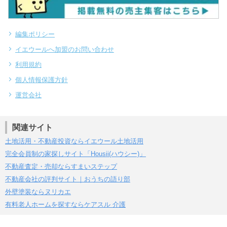
編集ポリシー
イエウールへ加盟のお問い合わせ
利用規約
個人情報保護方針
運営会社
関連サイト
土地活用・不動産投資ならイエウール土地活用
完全会員制の家探しサイト「Housii(ハウシー)」
不動産査定・売却ならすまいステップ
不動産会社の評判サイト｜おうちの語り部
外壁塗装ならヌリカエ
有料老人ホームを探すならケアスル 介護