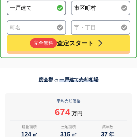
査定スタート
完全無料
度会郡
一戸建て売却相場
の
平均売却価格
674
万円
建物面積
土地面積
築年数
124
315
37
㎡
㎡
年