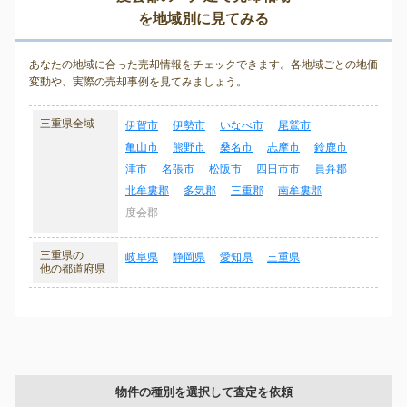
を地域別に見てみる
あなたの地域に合った売却情報をチェックできます。各地域ごとの地価
変動や、実際の売却事例を見てみましょう。
三重県全域
伊賀市
伊勢市
いなべ市
尾鷲市
亀山市
熊野市
桑名市
志摩市
鈴鹿市
津市
名張市
松阪市
四日市市
員弁郡
北牟婁郡
多気郡
三重郡
南牟婁郡
度会郡
三重県の
岐阜県
静岡県
愛知県
三重県
他の都道府県
物件の種別を選択して査定を依頼