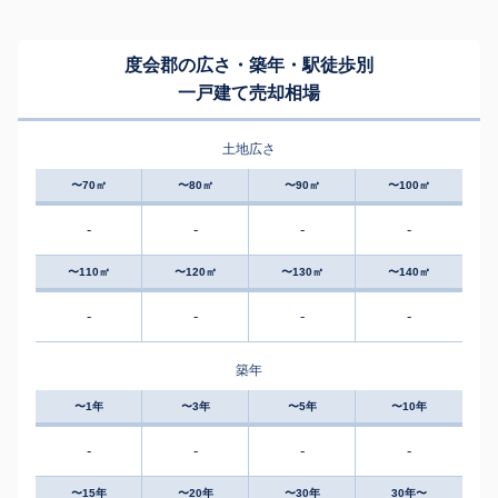
度会郡の広さ・築年・駅徒歩別
一戸建て売却相場
土地広さ
〜70㎡
〜80㎡
〜90㎡
〜100㎡
-
-
-
-
〜110㎡
〜120㎡
〜130㎡
〜140㎡
-
-
-
-
築年
〜1年
〜3年
〜5年
〜10年
-
-
-
-
〜15年
〜20年
〜30年
30年〜