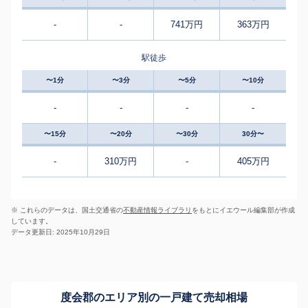
-
-
741万円
363万円
駅徒歩
〜1分
〜3分
〜5分
〜10分
-
-
-
-
〜15分
〜20分
〜30分
30分〜
-
310万円
-
405万円
※ これらのデータは、国土交通省の
不動産情報ライブラリ
をもとにイエウール編集部が作成
しています。
データ更新日: 2025年10月29日
度会郡のエリア別の一戸建て売却相場