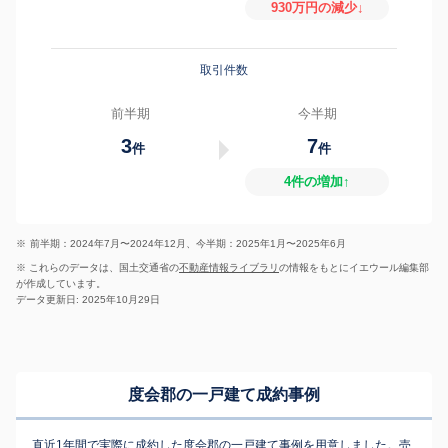
930万円の減少↓
取引件数
前半期
今半期
3
7
件
件
4件の増加↑
※
前半期：2024年7月〜2024年12月、今半期：2025年1月〜2025年6月
※ これらのデータは、国土交通省の
不動産情報ライブラリ
の情報をもとにイエウール編集部
が作成しています。
データ更新日: 2025年10月29日
度会郡の一戸建て成約事例
直近1年間で実際に成約した度会郡の一戸建て事例を用意しました。売