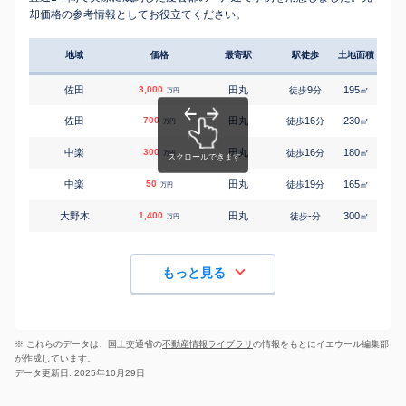
却価格の参考情報としてお役立てください。
地域
価格
最寄駅
駅徒歩
土地面積
延床
佐田
3,000
田丸
9
195
110
徒歩
分
㎡
万円
佐田
700
田丸
16
230
110
徒歩
分
㎡
万円
中楽
300
田丸
16
180
90
徒歩
分
㎡
万円
中楽
50
田丸
19
165
95
徒歩
分
㎡
万円
大野木
1,400
田丸
-
300
115
徒歩
分
㎡
万円
もっと見る
※ これらのデータは、国土交通省の
不動産情報ライブラリ
の情報をもとにイエウール編集部
が作成しています。
データ更新日: 2025年10月29日