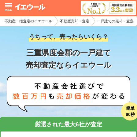
不動産一括査定のイエウール
不動産売却・査定
一戸建ての売却・査定
イエウール加盟希望の不動産会社様
うちって、売ったらいくら？
初めての方へ
三重県度会郡の一戸建て
不動産売却の流れ
売却査定ならイエウール
不動産の売却・一括査定
家査定シミュレーター
お問い合わせ
簡単
60秒
厳選された最大6社が査定