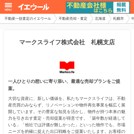
不動産一括査定のイエウール
不動産売却・査定
北海道
札幌市
イエウール加盟希望の不動産会社様
初めての方へ
マークスライフ株式会社 札幌支店
不動産売却の流れ
不動産の売却・一括査定
一人ひとりの想いに寄り添い、最適な売却プランをご提
家査定シミュレーター
案。
お問い合わせ
大切な資産に、新しい価値を。私たちマークスライフは、不動
産売買のみならず、リノベーションや物件再生事業を幅広く展
開しています。その豊富な知見を活かし、物件が持つ本来の魅
力を引き出す査定・売却提案が得意です。「築年数が経過して
いる」「他社では評価が難しかった」といった物件でも、市場
ニーズを的確に捉えた出口戦略をご提案いたします。お客様の