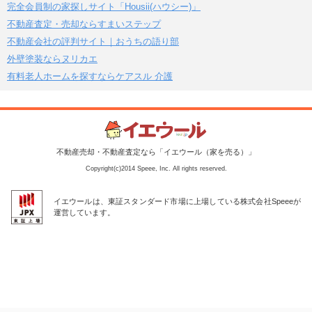
完全会員制の家探しサイト「Housii(ハウシー)」
不動産査定・売却ならすまいステップ
不動産会社の評判サイト｜おうちの語り部
外壁塗装ならヌリカエ
有料老人ホームを探すならケアスル 介護
不動産売却・不動産査定なら「イエウール（家を売る）」
Copyright(c)2014 Speee, Inc. All rights reserved.
イエウールは、東証スタンダード市場に上場している株式会社Speeeが
運営しています。