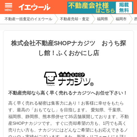
不動産一括査定のイエウール
不動産売却・査定
福岡県
福岡市
イエウール加盟希望の不動産会社様
初めての方へ
株式会社不動産SHOPナカジツ おうち探
し館！ふくおかにし店
不動産売却の流れ
不動産の売却・一括査定
家査定シミュレーター
不動産売却なら高く早く売れるナカジツへお任せ下さい！
お問い合わせ
高く早く売れる秘密は集客力にあり！お客様に幸せをもたら
す、最高の「おもてなし」を目指します。 愛知県、千葉県、
福岡県、静岡県、熊本県併せて35店舗展開しております、不動
産SHOPナカジツです。 すぐに売却希望の方も、1円でも高く
売りたい方も、ナカジツにはどんなご希望にもお応えできるノ
ウハウ・実績がございます。また、新築・リフォームにも詳し