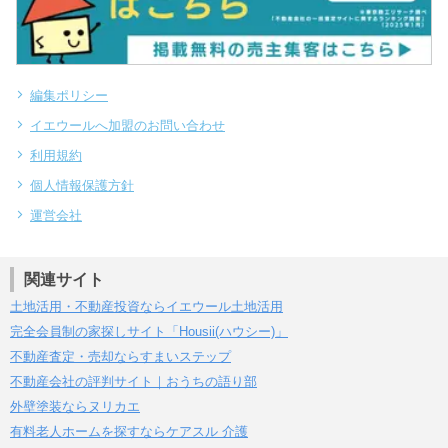
編集ポリシー
イエウールへ加盟のお問い合わせ
利用規約
個人情報保護方針
運営会社
関連サイト
土地活用・不動産投資ならイエウール土地活用
完全会員制の家探しサイト「Housii(ハウシー)」
不動産査定・売却ならすまいステップ
不動産会社の評判サイト｜おうちの語り部
外壁塗装ならヌリカエ
有料老人ホームを探すならケアスル 介護