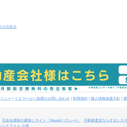
入の注意点
ポリシー
|
イエウールへ加盟のお問い合わせ
|
利用規約
|
個人情報保護方針
|
運
完全会員制の家探しサイト「Housii(ハウシー)」
不動産査定ならすまいス
ならケアスル 介護