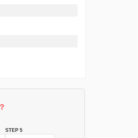
？
STEP 5