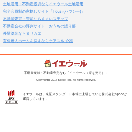
土地活用・不動産投資ならイエウール土地活用
完全会員制の家探しサイト「Housii(ハウシー)」
不動産査定・売却ならすまいステップ
不動産会社の評判サイト｜おうちの語り部
外壁塗装ならヌリカエ
有料老人ホームを探すならケアスル 介護
不動産売却・不動産査定なら「イエウール（家を売る）」
Copyright(c)2014 Speee, Inc. All rights reserved.
イエウールは、東証スタンダード市場に上場している株式会社Speeeが
運営しています。