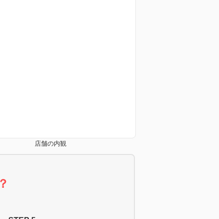
店舗の内観
？