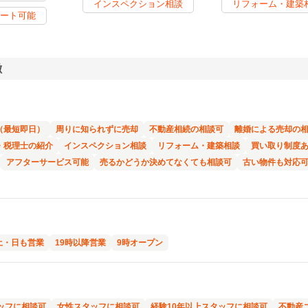
インスペクション相談
リフォーム・建築
ート可能
徴
（最短即日）
周りに知られずに売却
不動産相続の相談可
離婚による売却の
・税理士の紹介
インスペクション相談
リフォーム・建築相談
買い取り制度
アフターサービス可能
売るかどうか決めてなくても相談可
古い物件も対応
土・日も営業
19時以降営業
9時オープン
ッフに相談可
女性スタッフに相談可
経験10年以上スタッフに相談可
不動産