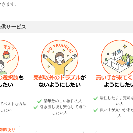
いきます。
提供サービス
居住したまま売却
築年数の古い物件の人
てベストな方法
い人
引き渡し後も安心して過ご
したい
買い手が見つかる
したい人
人
制度あり