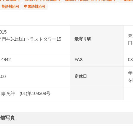
英語対応可
中国語対応可
015
東
門4-3-1城山トラストタワー15
最寄り駅
口
-4942
FAX
03
年
:00
定休日
を
事免許 (01)第109308号
店舗写真