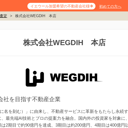
イエウール加盟希望の不動産会社様
初めての方へ
査定
>
株式会社WEGDIH 本店
株式会社WEGDIH 本店
む会社を目指す不動産企業
istory（歴史に名を刻む）」に由来し、不動産サービスに革新をもたらし
に、最先端AI技術とプロの提案力を融合。国内外の投資家を対象に
2期目で約90億円を達成、3期目は約200億円、4期目は400億