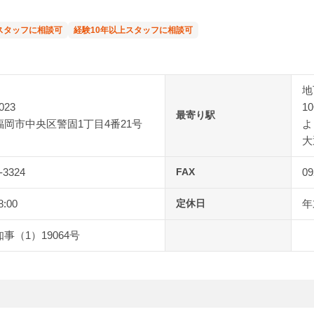
スタッフに相談可
経験10年以上スタッフに相談可
地
023
1
最寄り駅
福岡市中央区警固1丁目4番21号
よ
大
-3324
FAX
09
8:00
定休日
年
事（1）19064号