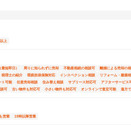
年以上
（最短即日）
周りに知られずに売却
不動産相続の相談可
離婚による売却の
・税理士の紹介
瑕疵担保保険対応
インスペクション相談
リフォーム・建築
ート可能
任意売却相談
住み替え相談
サブリース対応可
アフターサービス
相談可
古い物件も対応可
小さい物件も対応可
オンラインで査定可能
遠方
も営業
19時以降営業