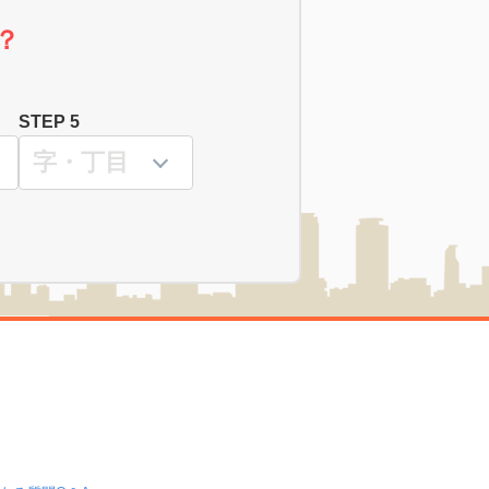
？
STEP 5