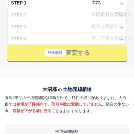
STEP 1
STEP 2
STEP 3
STEP 4
査定する
完全無料
大沼郡
土地売却相場
の
直近3年間の平均売却額は635万円で、11件の取引がありました。大沼
郡では
相場が下降傾向
で、
取引件数は変動していません。
競合の少ない
今、
価格が下がる前に売ること
をおすすめします。
平均売却価格