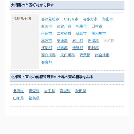
大沼郡の市区町村から探す
福島県全域
会津若松市
いわき市
喜多方市
郡山市
白河市
須賀川市
相馬市
田村市
伊達市
二本松市
福島市
南相馬市
本宮市
安達郡
石川郡
岩瀬郡
大沼郡
河沼郡
相馬郡
伊達郡
田村郡
西白河郡
東白川郡
双葉郡
南会津郡
耶麻郡
北海道・東北の他都道府県の土地の売却相場をみる
北海道
青森県
岩手県
宮城県
秋田県
山形県
福島県