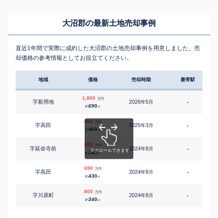
大沼郡の最新土地売却事例
直近1年間で実際に成約した大沼郡の土地売却事例を用意しました。売
却価格の参考情報としてお役立てください。
地域
価格
売却時期
最寄駅
1,800
万円
字新用地
2026
5
年
月
-
690
約
㎡
400
万円
字高田
2025
3
年
月
-
400
約
㎡
550
万円
字延命寺前
2024
8
年
月
-
240
約
㎡
650
万円
字高田
2024
8
年
月
-
430
約
㎡
800
万円
字川原町
2024
8
年
月
-
340
約
㎡