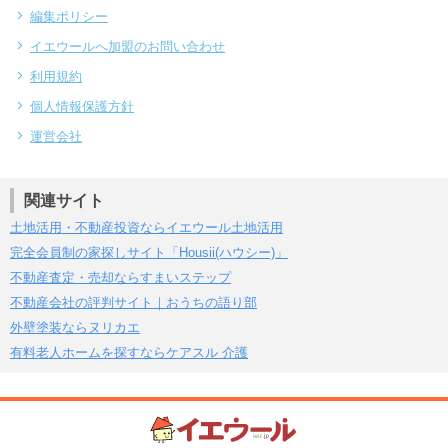
編集ポリシー
イエウールへ加盟のお問い合わせ
利用規約
個人情報保護方針
運営会社
関連サイト
土地活用・不動産投資ならイエウール土地活用
完全会員制の家探しサイト「Housii(ハウシー)」
不動産査定・売却ならすまいステップ
不動産会社の評判サイト｜おうちの語り部
外壁塗装ならヌリカエ
有料老人ホームを探すならケアスル 介護