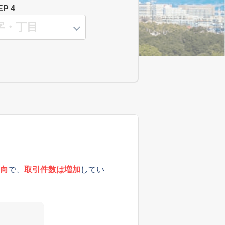
EP 4
向
で、
取引件数は増加
してい