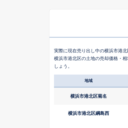
4,
高田西
8,
篠原東
実際に現在売り出し中の横浜市港北
横浜市港北区の土地の売却価格・相
8,
しょう。
高田東
地域
3,
新羽町
横浜市港北区菊名
5,
日吉
横浜市港北区綱島西