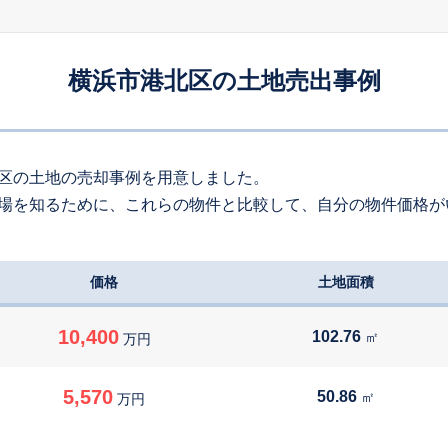
140
約
㎡
200
万円
2026
6
-
86
年
月
万円
横浜市港北区の土地売出事例
160
約
㎡
500
万円
2026
6
-
118
年
月
万円
240
約
㎡
区の土地の売却事例を用意しました。
場を知るために、これらの物件と比較して、自分の物件価格が
480
万円
2026
6
-
180
年
月
万円
160
約
㎡
価格
土地面積
680
万円
2026
6
-
97
年
月
万円
130
約
㎡
10,400
102.76
㎡
万円
180
万円
2026
6
-
82
年
月
万円
5,570
50.86
㎡
万円
210
約
㎡