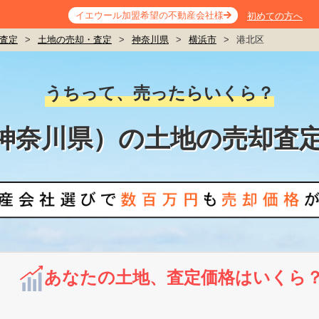
イエウール加盟希望の不動産会社様
初めての方へ
査定
>
土地の売却・査定
>
神奈川県
>
横浜市
>
港北区
うちって、売ったらいくら？
神奈川県）の土地の売却査
あなたの土地、査定価格はいくら