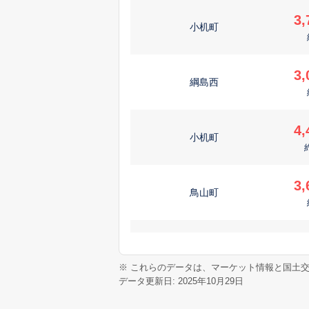
3,
小机町
3,
綱島西
4,
小机町
3,
鳥山町
5,
下田町
※ これらのデータは、マーケット情報と国土
データ更新日: 2025年10月29日
6,
仲手原