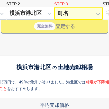
STEP 2
STEP 3
ST
査定する
完全無料
横浜市港北区
土地売却相場
の
603万円で、49件の取引がありました。港北区では
相場が下降傾
こと
をおすすめします。
平均売却価格