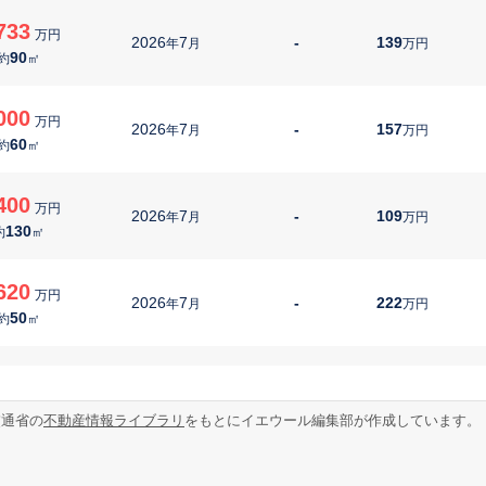
733
万円
2026
7
-
139
年
月
万円
90
約
㎡
000
万円
2026
7
-
157
年
月
万円
60
約
㎡
400
万円
2026
7
-
109
年
月
万円
130
約
㎡
620
万円
2026
7
-
222
年
月
万円
50
約
㎡
000
万円
2026
6
-
65
年
月
万円
250
約
㎡
交通省の
不動産情報ライブラリ
をもとにイエウール編集部が作成しています。
100
万円
2026
6
-
145
年
月
万円