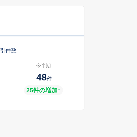
引件数
今半期
48
件
25件の増加↑