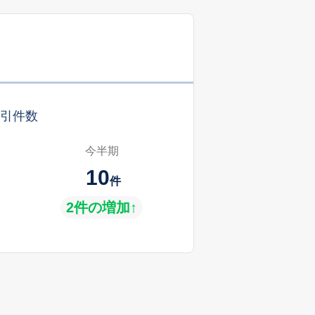
引件数
今半期
10
件
2件の増加↑