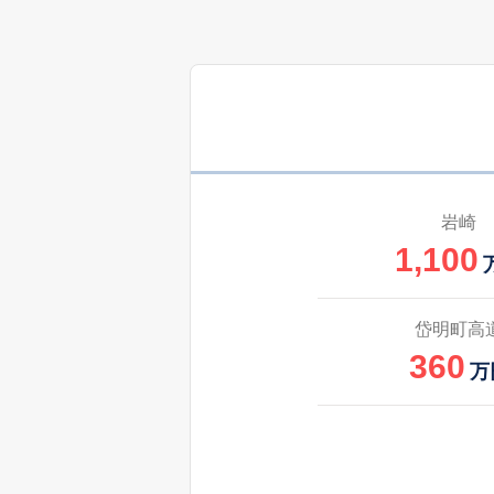
岩崎
1,100
岱明町高
360
万