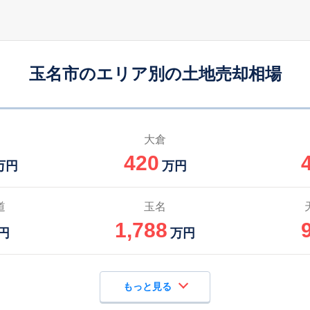
玉名市のエリア別の土地売却相場
大倉
420
万円
万円
道
玉名
1,788
円
万円
もっと見る