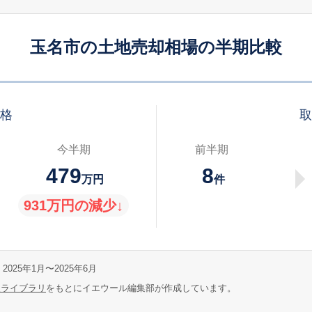
玉名市の土地売却相場の半期比較
価格
取
今半期
前半期
479
8
万円
件
931万円の減少↓
2025年1月〜2025年6月
報ライブラリ
をもとにイエウール編集部が作成しています。