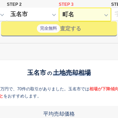
STEP 2
STEP 3
ST
査定する
完全無料
玉名市
土地売却相場
の
2万円で、70件の取引がありました。玉名市では
相場が下降傾
と
をおすすめします。
平均売却価格