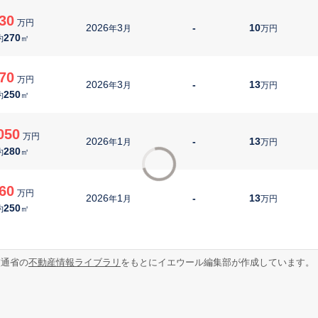
30
万円
2026
3
-
10
年
月
万円
270
約
㎡
70
万円
2026
3
-
13
年
月
万円
250
約
㎡
050
万円
2026
1
-
13
年
月
万円
280
約
㎡
60
万円
2026
1
-
13
年
月
万円
250
約
㎡
交通省の
不動産情報ライブラリ
をもとにイエウール編集部が作成しています。