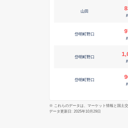
8
山田
9
岱明町野口
1,
岱明町野口
9
岱明町野口
※ これらのデータは、マーケット情報と国土
データ更新日: 2025年10月29日