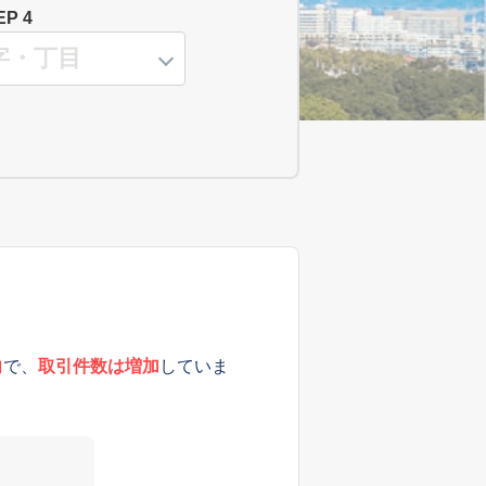
EP 4
向
で、
取引件数は増加
していま