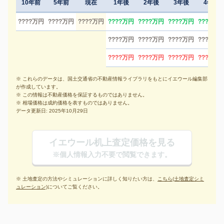
10年前
5年前
現在
1年後
2年後
3年後
4年後
????万円
????万円
????万円
????万円
????万円
????万円
????万円
????万円
????万円
????万円
????万円
????万円
????万円
????万円
????万円
※ これらのデータは、国土交通省の不動産情報ライブラリをもとにイエウール編集部
が作成しています。
※ この情報は不動産価格を保証するものではありません。
※ 相場価格は成約価格を表すものではありません。
データ更新日: 2025年10月29日
イエウール机上査定価格を見る
※個人情報入力不要で閲覧できます。
※ 土地査定の方法やシミュレーションに詳しく知りたい方は、
こちら(土地査定シミ
ュレーション)
についてご覧ください。