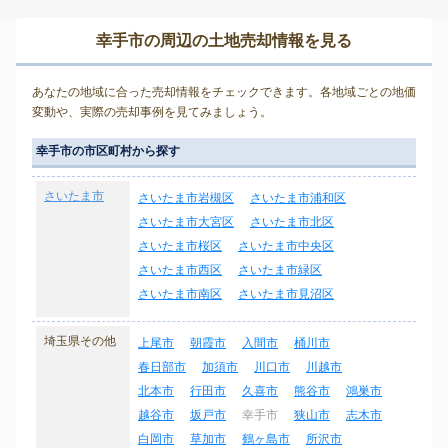
幸手市の周辺の土地売却情報を見る
あなたの地域に合った売却情報をチェックできます。各地域ごとの地価
変動や、実際の売却事例を見てみましょう。
幸手市の市区町村から探す
さいたま市
さいたま市岩槻区
さいたま市浦和区
さいたま市大宮区
さいたま市北区
さいたま市桜区
さいたま市中央区
さいたま市西区
さいたま市緑区
さいたま市南区
さいたま市見沼区
埼玉県その他
上尾市
朝霞市
入間市
桶川市
春日部市
加須市
川口市
川越市
北本市
行田市
久喜市
熊谷市
鴻巣市
越谷市
坂戸市
幸手市
狭山市
志木市
白岡市
草加市
鶴ヶ島市
所沢市