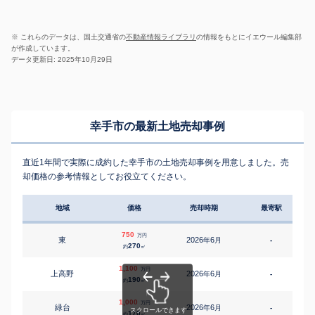
※ これらのデータは、国土交通省の
不動産情報ライブラリ
の情報をもとにイエウール編集部
が作成しています。
データ更新日: 2025年10月29日
幸手市の最新土地売却事例
直近1年間で実際に成約した幸手市の土地売却事例を用意しました。売
却価格の参考情報としてお役立てください。
地域
価格
売却時期
最寄駅
750
万円
東
2026
6
年
月
-
270
約
㎡
1,100
万円
上高野
2026
6
年
月
-
1
190
約
㎡
1,000
万円
緑台
2026
6
年
月
-
2
170
約
㎡