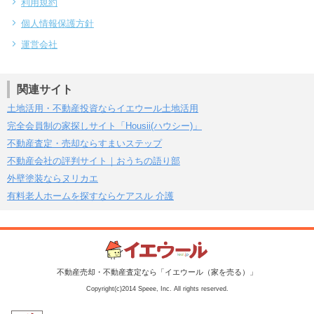
利用規約
個人情報保護方針
運営会社
関連サイト
土地活用・不動産投資ならイエウール土地活用
完全会員制の家探しサイト「Housii(ハウシー)」
不動産査定・売却ならすまいステップ
不動産会社の評判サイト｜おうちの語り部
外壁塗装ならヌリカエ
有料老人ホームを探すならケアスル 介護
不動産売却・不動産査定なら「イエウール（家を売る）」
Copyright(c)2014 Speee, Inc. All rights reserved.