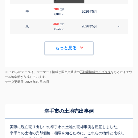
780
万円
中
2026
5
年
月
-
300
約
㎡
350
万円
東
2026
5
年
月
-
130
約
㎡
もっと見る
※ これらのデータは、マーケット情報と国土交通省の
不動産情報ライブラリ
をもとにイエウ
ール編集部が作成しています。
データ更新日: 2025年10月29日
幸手市の土地売出事例
実際に現在売り出し中の幸手市の土地の売却事例を用意しました。
幸手市の土地の売却価格・相場を知るために、これらの物件と比較し