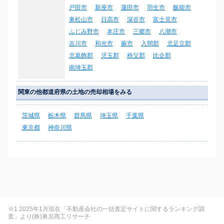
戸田市
新座市
蓮田市
羽生市
飯能市
東松山市
日高市
深谷市
富士見市
ふじみ野市
本庄市
三郷市
八潮市
吉川市
和光市
蕨市
入間郡
北足立郡
北葛飾郡
児玉郡
秩父郡
比企郡
南埼玉郡
関東の他都道府県の土地の売却相場をみる
茨城県
栃木県
群馬県
埼玉県
千葉県
東京都
神奈川県
※1 2025年1月現在「不動産会社の一括査定サイトに関するランキング調
査」より(株)東京商工リサーチ