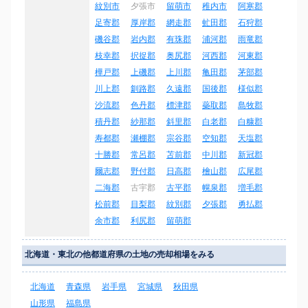
紋別市
夕張市
留萌市
稚内市
阿寒郡
足寄郡
厚岸郡
網走郡
虻田郡
石狩郡
磯谷郡
岩内郡
有珠郡
浦河郡
雨竜郡
枝幸郡
択捉郡
奥尻郡
河西郡
河東郡
樺戸郡
上磯郡
上川郡
亀田郡
茅部郡
川上郡
釧路郡
久遠郡
国後郡
様似郡
沙流郡
色丹郡
標津郡
蘂取郡
島牧郡
積丹郡
紗那郡
斜里郡
白老郡
白糠郡
寿都郡
瀬棚郡
宗谷郡
空知郡
天塩郡
十勝郡
常呂郡
苫前郡
中川郡
新冠郡
爾志郡
野付郡
日高郡
檜山郡
広尾郡
二海郡
古宇郡
古平郡
幌泉郡
増毛郡
松前郡
目梨郡
紋別郡
夕張郡
勇払郡
余市郡
利尻郡
留萌郡
北海道・東北の他都道府県の土地の売却相場をみる
北海道
青森県
岩手県
宮城県
秋田県
山形県
福島県