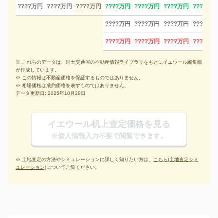
????万円
????万円
????万円
????万円
????万円
????万円
????万円
????万円
????万円
????万円
????万円
????万円
????万円
????万円
????万円
※ これらのデータは、国土交通省の不動産情報ライブラリをもとにイエウール編集部
が作成しています。
※ この情報は不動産価格を保証するものではありません。
※ 相場価格は成約価格を表すものではありません。
データ更新日: 2025年10月29日
イエウール机上査定価格を見る
※個人情報入力不要で閲覧できます。
※ 土地査定の方法やシミュレーションに詳しく知りたい方は、
こちら(土地査定シミ
ュレーション)
についてご覧ください。