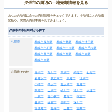
夕張市の周辺の土地売却情報を見る
あなたの地域に合った売却情報をチェックできます。各地域ごとの地価
変動や、実際の売却事例を見てみましょう。
夕張市の市区町村から探す
札幌市
札幌市厚別区
札幌市北区
札幌市清田区
札幌市白石区
札幌市中央区
札幌市手稲区
札幌市豊平区
札幌市西区
札幌市東区
札幌市南区
北海道その他
赤平市
旭川市
芦別市
網走市
石狩市
岩見沢市
歌志内市
恵庭市
江別市
小樽市
帯広市
北広島市
北見市
釧路市
士別市
砂川市
滝川市
伊達市
千歳市
苫小牧市
名寄市
根室市
登別市
函館市
美唄市
深川市
富良野市
北斗市
三笠市
室蘭市