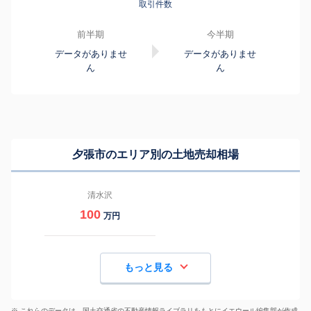
取引件数
前半期
今半期
データがありませ
データがありませ
ん
ん
夕張市のエリア別の土地売却相場
清水沢
100
万円
もっと見る
※ これらのデータは、国土交通省の
不動産情報ライブラリ
をもとにイエウール編集部が作成