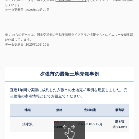
しています。
データ更新日: 2025年10月29日
※ これらのデータは、国土交通省の
不動産情報ライブラリ
の情報をもとにイエウール編集部
が作成しています。
データ更新日: 2025年10月29日
夕張市の最新土地売却事例
直近1年間で実際に成約した夕張市の土地売却事例を用意しました。売
却価格の参考情報としてお役立てください。
地域
価格
売却時期
最寄駅
100
新夕張
万円
清水沢
2022
10〜12
年
月
490
徒歩
120
分
約
㎡