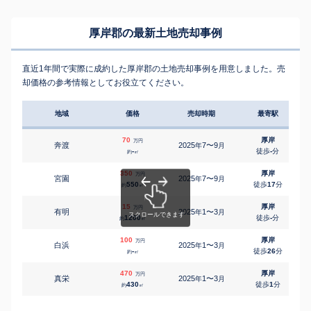
厚岸郡の最新土地売却事例
直近1年間で実際に成約した厚岸郡の土地売却事例を用意しました。売
却価格の参考情報としてお役立てください。
地域
価格
売却時期
最寄駅
70
厚岸
万円
奔渡
2025
7〜9
年
月
-
徒歩
-
分
約
㎡
350
厚岸
万円
宮園
2025
7〜9
年
月
550
徒歩
17
分
約
㎡
15
厚岸
万円
有明
2025
1〜3
年
月
1200
徒歩
-
分
約
㎡
100
厚岸
万円
白浜
2025
1〜3
年
月
-
徒歩
26
分
約
㎡
470
厚岸
万円
真栄
2025
1〜3
年
月
430
徒歩
1
分
約
㎡