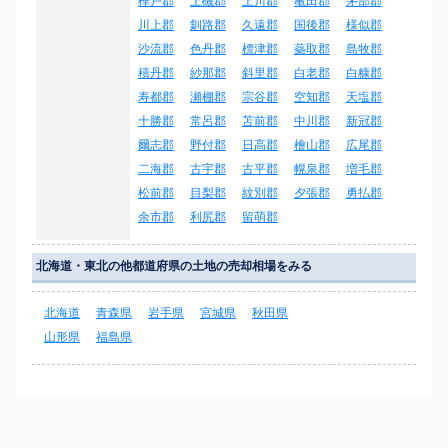
樺戸郡
上磯郡
上川郡
亀田郡
茅部郡
川上郡
釧路郡
久遠郡
国後郡
様似郡
沙流郡
色丹郡
標津郡
蘂取郡
島牧郡
積丹郡
紗那郡
斜里郡
白老郡
白糠郡
寿都郡
瀬棚郡
宗谷郡
空知郡
天塩郡
十勝郡
常呂郡
苫前郡
中川郡
新冠郡
爾志郡
野付郡
日高郡
檜山郡
広尾郡
二海郡
古宇郡
古平郡
幌泉郡
増毛郡
松前郡
目梨郡
紋別郡
夕張郡
勇払郡
余市郡
利尻郡
留萌郡
北海道・東北の他都道府県の土地の売却相場をみる
北海道
青森県
岩手県
宮城県
秋田県
山形県
福島県