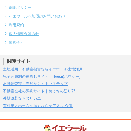
編集ポリシー
イエウールへ加盟のお問い合わせ
利用規約
個人情報保護方針
運営会社
関連サイト
土地活用・不動産投資ならイエウール土地活用
完全会員制の家探しサイト「Housii(ハウシー)」
不動産査定・売却ならすまいステップ
不動産会社の評判サイト｜おうちの語り部
外壁塗装ならヌリカエ
有料老人ホームを探すならケアスル 介護