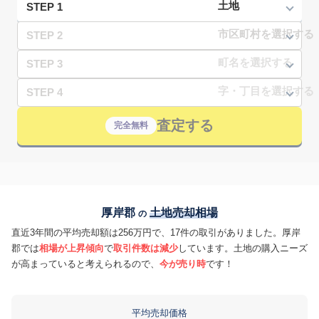
STEP 1
STEP 2
STEP 3
STEP 4
査定する
完全無料
厚岸郡
土地売却相場
の
直近3年間の平均売却額は256万円で、17件の取引がありました。厚岸
郡では
相場が上昇傾向
で
取引件数は減少
しています。土地の購入ニーズ
が高まっていると考えられるので、
今が売り時
です！
平均売却価格