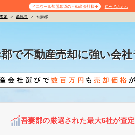
イエウール加盟希望の不動産会社様
初めての方へ
査定
>
群馬県
>
吾妻郡
妻郡で不動産売却に強い会社
吾妻郡の厳選された最大6社が査定