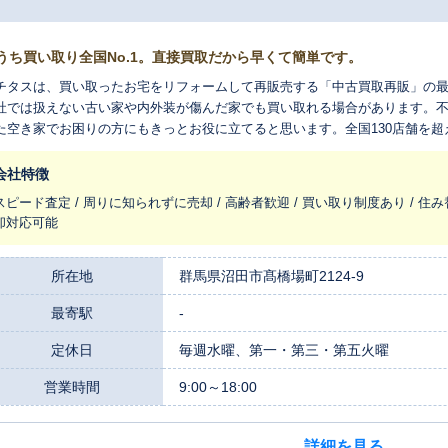
うち買い取り全国No.1。直接買取だから早くて簡単です。
チタスは、買い取ったお宅をリフォームして再販売する「中古買取再販」の
社では扱えない古い家や内外装が傷んだ家でも買い取れる場合があります。
た空き家でお困りの方にもきっとお役に立てると思います。全国130店舗を
れ変わらせ、長く住みつなぐお手伝いをさせてください。
会社特徴
スピード査定 / 周りに知られずに売却 / 高齢者歓迎 / 買い取り制度あり / 住み
却対応可能
所在地
群馬県沼田市髙橋場町2124-9
最寄駅
-
定休日
毎週水曜、第一・第三・第五火曜
営業時間
9:00～18:00
詳細を見る