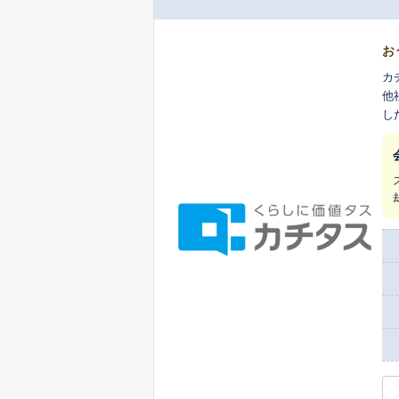
お
カ
他
し
ま