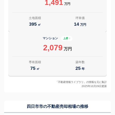
1,491
万円
土地面積
坪単価
395
14
㎡
万円
マンション
上昇 ↑
2,079
万円
専有面積
築年数
75
25
㎡
年
「不動産情報ライブラリ」の情報を元に集計
2025年10月29日更新
四日市市の
不動産売却相場の推移