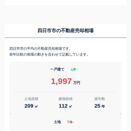
四日市市の不動産売却相場
四日市市の平均の不動産売却相場です。
前年比較の相場の動きを合わせて記載しています。
一戸建て
上昇 ↑
1,997
万円
土地面積
建物面積
築年数
209
112
25
㎡
㎡
年
土地
下降 ↓