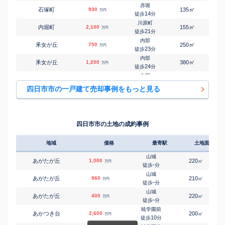
赤堀
㎡
㎡
石塚町
930
135
125
万円
14
徒歩
分
川原町
㎡
㎡
内堀町
2,100
155
100
万円
21
徒歩
分
内部
㎡
㎡
釆女が丘
750
250
145
万円
23
徒歩
分
内部
㎡
㎡
釆女が丘
1,200
380
140
万円
24
徒歩
分
内部
㎡
㎡
釆女が丘
2,300
195
130
万円
25
徒歩
分
四日市市の一戸建て売却事例をもっと見る
追分(三重)
㎡
㎡
追分
2,900
210
105
万円
2
徒歩
分
伊勢松本
㎡
㎡
大井手
4,000
185
135
万円
8
徒歩
分
四日市市の土地の成約事例
阿倉川
㎡
㎡
大谷台
3,800
185
120
万円
-
徒歩
分
地域
価格
最寄駅
土地面積
追分(三重)
㎡
㎡
小古曽
3,500
175
105
万円
7
徒歩
分
山城
あがたが丘
1,000
220
㎡
万円
追分(三重)
-
徒歩
分
㎡
㎡
小古曽
4,300
200
85
万円
10
徒歩
分
山城
あがたが丘
960
210
㎡
万円
小古曽
-
徒歩
分
㎡
㎡
大治田
3,500
165
110
万円
11
徒歩
分
山城
あがたが丘
400
220
㎡
万円
小古曽
-
徒歩
分
㎡
㎡
大治田
3,500
170
115
万円
12
徒歩
分
暁学園前
あかつき台
2,600
200
㎡
万円
追分(三重)
10
徒歩
分
㎡
㎡
大治田
300
65
60
万円
12
徒歩
分