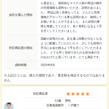
ら査定をし、場所的なマイナス面や周辺の物件
の売買価格も資料をいただき、説明がありまし
た。 周辺は高く見積もっても、どんどん売買
会社を選んだ理由
価格が下がっている事も説明があり、納得して
お願いすることができました。 また叔母の事
情も考慮してくださり、色々有利になるよう手
を尽くしてくださいました。
高齢の叔母のため、足を運ぶ回数が少なくなる
ように配慮していただいたり、少しでも叔母の
対応満足度の理由
手元にお金が残るよう手を尽くしていただきま
した。 とても早く売却できたのも担当者の方
のおかげだと思っています。とても満足です。
成約時期
2025年9月
※上記口コミは、個人の感想であり、査定額を保証するものではありま
せん。
対応満足度
53歳
男性
北海道函館市
一戸建て