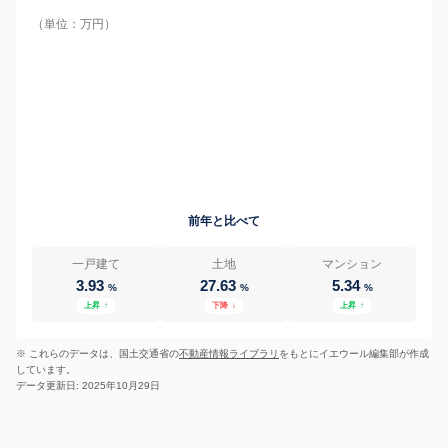
（単位：万円）
前年と比べて
一戸建て
土地
マンション
3.93
27.63
5.34
%
%
%
上昇
↑
下降
↓
上昇
↑
※ これらのデータは、国土交通省の
不動産情報ライブラリ
をもとにイエウール編集部が作成
しています。
データ更新日: 2025年10月29日