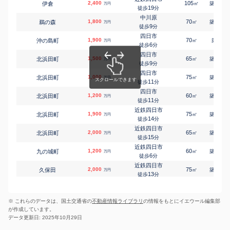
2,400
105
20
伊倉
㎡
築
年
万円
桜(三重)
19
徒歩
分
江村町
1,600
1900
㎡
万円
26
徒歩
分
中川原
1,800
70
26
鵜の森
㎡
築
年
万円
塩浜
9
徒歩
分
大池町
1,900
420
㎡
万円
11
徒歩
分
四日市
1,900
70
-
沖の島町
㎡
築
年
万円
阿倉川
6
徒歩
分
大谷台
3,600
1100
㎡
万円
-
徒歩
分
四日市
1,500
65
34
北浜田町
㎡
築
年
霞ケ浦
万円
9
大宮西町
1,400
徒歩
分
210
㎡
万円
10
徒歩
分
四日市
1,000
75
34
北浜田町
大矢知
㎡
築
年
万円
大矢知町
1,400
11
230
徒歩
分
㎡
万円
3
徒歩
分
四日市
1,200
大矢知
60
34
北浜田町
㎡
築
年
万円
大矢知町
1,500
240
11
㎡
徒歩
分
万円
8
徒歩
分
近鉄四日市
大矢知
1,900
75
34
北浜田町
㎡
築
年
万円
大矢知町
980
170
㎡
14
万円
徒歩
分
9
徒歩
分
近鉄四日市
大矢知
2,000
65
34
北浜田町
㎡
築
年
万円
大矢知町
1,000
260
㎡
万円
15
徒歩
分
20
徒歩
分
近鉄四日市
追分(三重)
1,200
60
37
九の城町
㎡
築
年
万円
小古曽
300
320
㎡
万円
6
徒歩
分
8
徒歩
分
近鉄四日市
内部
2,000
75
19
久保田
㎡
築
年
万円
小古曽東
140
230
㎡
万円
13
徒歩
分
4
徒歩
分
近鉄四日市
伊勢松本
3,200
65
7
三栄町
㎡
築
年
尾平町
1,100
万円
190
㎡
万円
6
徒歩
分
18
徒歩
分
※ これらのデータは、国土交通省の
不動産情報ライブラリ
の情報をもとにイエウール編集部
近鉄四日市
伊勢松本
1,300
75
30
城北町
㎡
築
年
尾平町
1,400
240
万円
㎡
万円
が作成しています。
15
徒歩
23
分
徒歩
分
データ更新日: 2025年10月29日
赤堀
川越富洲原
2,400
75
20
城東町
川北
2,500
㎡
970
築
年
㎡
万円
万円
5
21
徒歩
徒歩
分
分