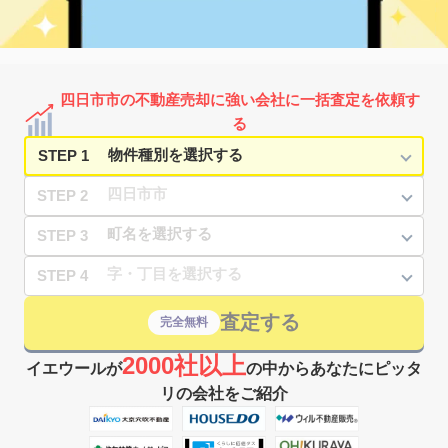
阿倉川
1,800
80
33
万古町
㎡
築
年
万円
9
徒歩
分
近鉄四日市
2,100
70
17
堀木
㎡
築
年
万円
13
徒歩
分
近鉄四日市
2,200
80
24
安島
㎡
築
年
万円
9
徒歩
分
四日市市の不動産売却に強い会社に一括査定を依頼す
近鉄四日市
2,900
80
25
安島
㎡
築
年
万円
る
9
徒歩
分
STEP 1
STEP 2
STEP 3
STEP 4
査定する
完全無料
2000社以上
イエウールが
の中からあなたにピッタ
リの会社をご紹介