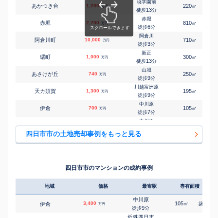
暁学園前
あかつき台
1,200
220
㎡
万円
伊勢松本
13
徒歩
分
㎡
㎡
尾平町
400
290
55
万円
19
徒歩
分
赤堀
赤堀
2,700
810
㎡
万円
川越富洲原
6
徒歩
分
㎡
㎡
川北
3,500
185
135
万円
20
徒歩
分
阿倉川
阿倉川町
10,000
710
㎡
万円
川越富洲原
3
徒歩
分
㎡
㎡
川北
3,500
185
135
万円
20
徒歩
分
新正
曙町
1,000
300
㎡
万円
伊勢川島
13
徒歩
分
㎡
㎡
川島町
1,400
250
120
万円
2
徒歩
分
山城
あさけが丘
740
250
㎡
万円
高角
9
徒歩
分
㎡
㎡
川島町
600
220
80
万円
11
徒歩
分
川越富洲原
天カ須賀
1,300
195
㎡
万円
高角
9
徒歩
分
㎡
㎡
川島町
660
280
85
万円
13
徒歩
分
中川原
伊倉
700
105
㎡
万円
河原田
7
徒歩
分
㎡
㎡
河原田町
2,200
170
100
万円
14
徒歩
分
中川原
伊倉
1,000
250
㎡
万円
河原田
12
徒歩
分
㎡
㎡
河原田町
2,400
170
105
四日市市の土地売却事例をもっと見る
万円
18
徒歩
分
中川原
生桑町
1,100
190
㎡
万円
川原町
-
徒歩
分
㎡
㎡
京町
1,900
95
60
万円
12
徒歩
分
中川原
生桑町
1,000
380
㎡
万円
川原町
-
徒歩
分
㎡
㎡
京町
2,700
140
100
四日市市のマンションの成約事例
万円
12
徒歩
分
平津
伊坂町
300
-
㎡
万円
14
徒歩
分
地域
価格
最寄駅
専有面積
築年
四日市
稲葉町
1,300
690
㎡
万円
19
徒歩
分
中川原
3,400
105
20
伊倉
㎡
築
年
万円
内部
9
徒歩
分
釆女町
10
135
㎡
万円
14
徒歩
分
近鉄四日市