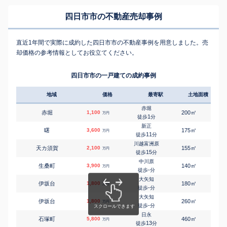
四日市市の不動産売却事例
直近1年間で実際に成約した四日市市の不動産事例を用意しました。売
却価格の参考情報としてお役立てください。
四日市市の一戸建ての成約事例
地域
価格
最寄駅
土地面積
延床
赤堀
㎡
㎡
赤堀
1,100
200
120
万円
1
徒歩
分
新正
㎡
㎡
曙
3,600
175
105
万円
11
徒歩
分
川越富洲原
㎡
㎡
天カ須賀
2,100
155
100
万円
15
徒歩
分
中川原
㎡
㎡
生桑町
3,900
140
105
万円
-
徒歩
分
大矢知
㎡
㎡
伊坂台
1,800
180
110
万円
-
徒歩
分
大矢知
㎡
㎡
伊坂台
1,800
260
130
万円
-
徒歩
分
日永
㎡
㎡
石塚町
5,800
460
180
万円
13
徒歩
分