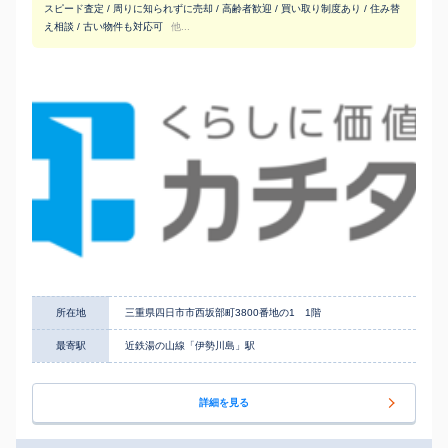
スピード査定 / 周りに知られずに売却 / 高齢者歓迎 / 買い取り制度あり / 住み替
え相談 / 古い物件も対応可
他...
所在地
三重県四日市市西坂部町3800番地の1 1階
最寄駅
近鉄湯の山線「伊勢川島」駅
詳細を見る