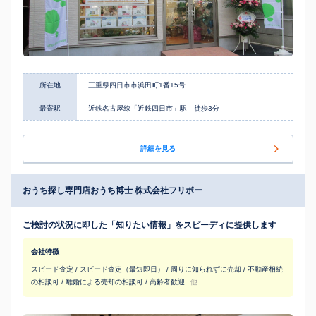
所在地
三重県四日市市浜田町1番15号
最寄駅
近鉄名古屋線「近鉄四日市」駅 徒歩3分
詳細を見る
おうち探し専門店おうち博士 株式会社フリボー
ご検討の状況に即した「知りたい情報」をスピーディに提供します
会社特徴
スピード査定 / スピード査定（最短即日） / 周りに知られずに売却 / 不動産相続
の相談可 / 離婚による売却の相談可 / 高齢者歓迎
他...