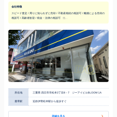
会社特徴
スピード査定 / 周りに知られずに売却 / 不動産相続の相談可 / 離婚による売却の
相談可 / 高齢者歓迎 / 税金・法律の相談可
他...
所在地
三重県 四日市市松本3丁目8－7 ジーアイビルBLOOM 1A
最寄駅
近鉄伊勢松本駅から徒歩すぐ
詳細を見る