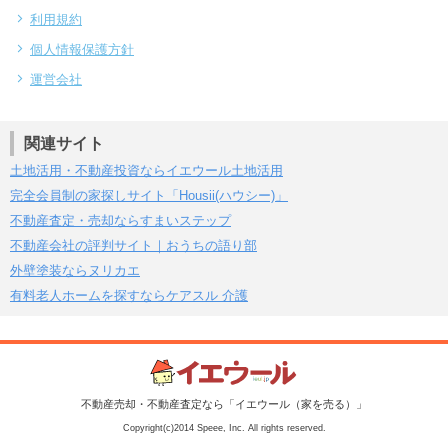
利用規約
個人情報保護方針
運営会社
関連サイト
土地活用・不動産投資ならイエウール土地活用
完全会員制の家探しサイト「Housii(ハウシー)」
不動産査定・売却ならすまいステップ
不動産会社の評判サイト｜おうちの語り部
外壁塗装ならヌリカエ
有料老人ホームを探すならケアスル 介護
不動産売却・不動産査定なら「イエウール（家を売る）」
Copyright(c)2014 Speee, Inc. All rights reserved.