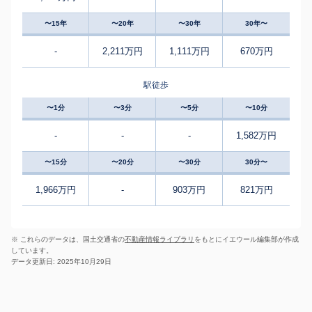
〜15年
〜20年
〜30年
30年〜
-
2,211万円
1,111万円
670万円
駅徒歩
〜1分
〜3分
〜5分
〜10分
-
-
-
1,582万円
〜15分
〜20分
〜30分
30分〜
1,966万円
-
903万円
821万円
※ これらのデータは、国土交通省の
不動産情報ライブラリ
をもとにイエウール編集部が作成
しています。
データ更新日: 2025年10月29日