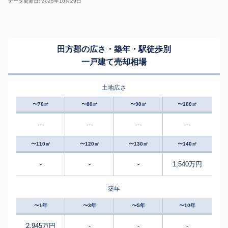
データ更新日: 2025年10月29日
田方郡の広さ・築年・駅徒歩別
一戸建て売却相場
土地広さ
〜70㎡
〜80㎡
〜90㎡
〜100㎡
-
-
-
-
〜110㎡
〜120㎡
〜130㎡
〜140㎡
-
-
-
1,540万円
築年
〜1年
〜3年
〜5年
〜10年
2,945万円
-
-
-