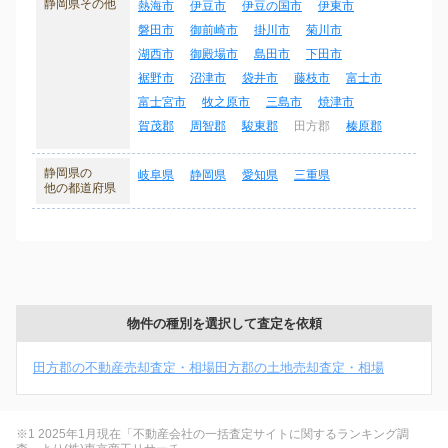
静岡県その他
熱海市
伊豆市
伊豆の国市
伊東市
磐田市
御前崎市
掛川市
菊川市
湖西市
御殿場市
島田市
下田市
裾野市
沼津市
袋井市
藤枝市
富士市
富士宮市
牧之原市
三島市
焼津市
賀茂郡
周智郡
駿東郡
田方郡
榛原郡
静岡県の
岐阜県
静岡県
愛知県
三重県
他の都道府県
物件の種別を選択して査定を依頼
田方郡の不動産売却査定・相場
田方郡の土地売却査定・相場
※1 2025年1月現在「不動産会社の一括査定サイトに関するランキング調