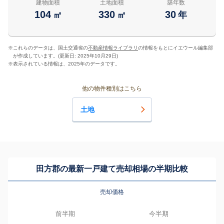
建物面積
土地面積
築年数
104
330
30
㎡
㎡
年
※
これらのデータは、国土交通省の
不動産情報ライブラリ
の情報をもとにイエウール編集部
が作成しています。(更新日: 2025年10月29日)
※
表示されている情報は、2025年のデータです。
他の物件種別はこちら
土地
田方郡の最新一戸建て売却相場の半期比較
売却価格
前半期
今半期