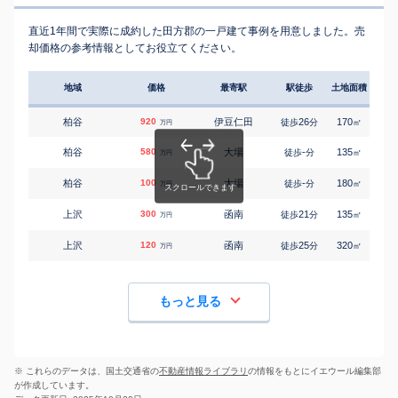
直近1年間で実際に成約した田方郡の一戸建て事例を用意しました。売
却価格の参考情報としてお役立てください。
地域
価格
最寄駅
駅徒歩
土地面積
延床
柏谷
920
伊豆仁田
26
170
90
徒歩
分
㎡
万円
柏谷
580
大場
-
135
75
徒歩
分
㎡
万円
柏谷
100
大場
-
180
85
徒歩
分
㎡
万円
上沢
300
函南
21
135
65
徒歩
分
㎡
万円
上沢
120
函南
25
320
90
徒歩
分
㎡
万円
もっと見る
※ これらのデータは、国土交通省の
不動産情報ライブラリ
の情報をもとにイエウール編集部
が作成しています。