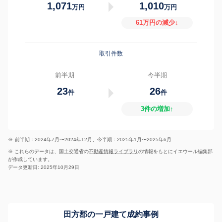
1,071
1,010
万円
万円
61万円の減少↓
取引件数
前半期
今半期
23
26
件
件
3件の増加↑
※
前半期：2024年7月〜2024年12月、今半期：2025年1月〜2025年6月
※ これらのデータは、国土交通省の
不動産情報ライブラリ
の情報をもとにイエウール編集部
が作成しています。
データ更新日: 2025年10月29日
田方郡の一戸建て成約事例