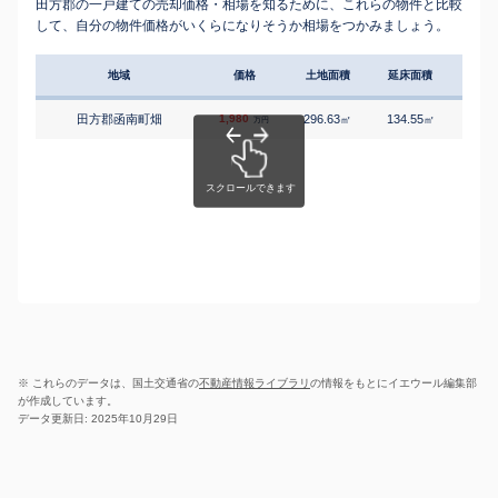
田方郡の一戸建ての売却価格・相場を知るために、これらの物件と比較
して、自分の物件価格がいくらになりそうか相場をつかみましょう。
地域
価格
土地面積
延床面積
築年
田方郡函南町畑
1,980
296.63
134.55
3
㎡
㎡
築
万円
※ これらのデータは、国土交通省の
不動産情報ライブラリ
の情報をもとにイエウール編集部
が作成しています。
データ更新日: 2025年10月29日