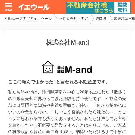
不動産一括査定のイエウール
不動産売却・査定
静岡県
駿東郡清水
イエウール加盟希望の不動産会社様
初めての方へ
株式会社Ｍ-and
不動産売却の流れ
不動産の売却・一括査定
ここに頼んでよかった”と言われる不動産屋です。
家査定シミュレーター
私たちM-andは、静岡県東部を中心に20年以上にわたり数多く
お問い合わせ
の不動産売却に携わってきた経験を持つ会社です。不動産の売
却には専門的な知識や複雑な手続きが伴い、「何から始めれば
いいのか分からない」「しつこく営業されたら嫌だな…」とご
不安に思われる方も少なくありません。私たちは決してお客様
を急かしたり、不必要な営業をすることはありません。ご家族
の将来設計や資産計画に寄り添い、納得いただけるまで丁寧に