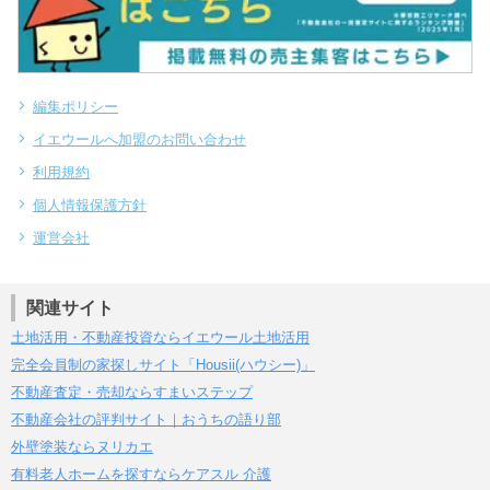
編集ポリシー
イエウールへ加盟のお問い合わせ
利用規約
個人情報保護方針
運営会社
関連サイト
土地活用・不動産投資ならイエウール土地活用
完全会員制の家探しサイト「Housii(ハウシー)」
不動産査定・売却ならすまいステップ
不動産会社の評判サイト｜おうちの語り部
外壁塗装ならヌリカエ
有料老人ホームを探すならケアスル 介護