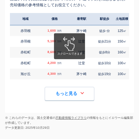
売却価格の参考情報としてお役立てください。
地域
価格
最寄駅
駅徒歩
土地面積
延床
赤羽根
1,600
茅ケ崎
-
125
75
徒歩
分
㎡
万円
赤羽根
5,100
辻堂
21
150
95
徒歩
分
㎡
万円
赤松町
8,600
辻堂
8
160
110
徒歩
分
㎡
万円
赤松町
4,200
辻堂
10
100
105
徒歩
分
㎡
万円
旭が丘
4,300
茅ケ崎
19
100
90
徒歩
分
㎡
万円
もっと見る
※ これらのデータは、国土交通省の
不動産情報ライブラリ
の情報をもとにイエウール編集部
が作成しています。
データ更新日: 2025年10月29日