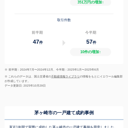
351万円の増加↑
取引件数
前半期
今半期
47
57
件
件
10件の増加↑
※
前半期：2024年7月〜2024年12月、今半期：2025年1月〜2025年6月
※ これらのデータは、国土交通省の
不動産情報ライブラリ
の情報をもとにイエウール編集部
が作成しています。
データ更新日: 2025年10月29日
茅ヶ崎市の一戸建て成約事例
直近1年間で実際に成約した茅ヶ崎市の一戸建て事例を用意しました。