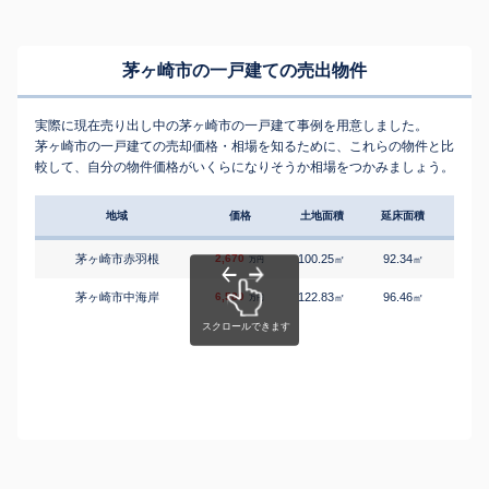
茅ヶ崎市の一戸建ての売出物件
実際に現在売り出し中の茅ヶ崎市の一戸建て事例を用意しました。
茅ヶ崎市の一戸建ての売却価格・相場を知るために、これらの物件と比
較して、自分の物件価格がいくらになりそうか相場をつかみましょう。
地域
価格
土地面積
延床面積
築年
茅ヶ崎市赤羽根
2,670
100.25
92.34
2
㎡
㎡
築
万円
茅ヶ崎市中海岸
6,580
122.83
96.46
3
㎡
㎡
築
万円