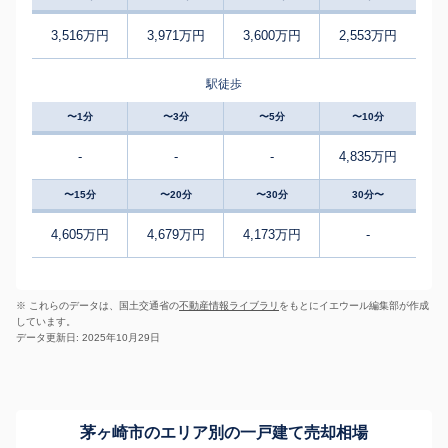
3,516万円
3,971万円
3,600万円
2,553万円
駅徒歩
〜1分
〜3分
〜5分
〜10分
-
-
-
4,835万円
〜15分
〜20分
〜30分
30分〜
4,605万円
4,679万円
4,173万円
-
※ これらのデータは、国土交通省の
不動産情報ライブラリ
をもとにイエウール編集部が作成
しています。
データ更新日: 2025年10月29日
茅ヶ崎市のエリア別の一戸建て売却相場