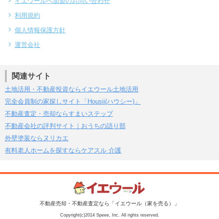
イエウールへ加盟のお問い合わせ
利用規約
個人情報保護方針
運営会社
関連サイト
土地活用・不動産投資ならイエウール土地活用
完全会員制の家探しサイト「Housii(ハウシー)」
不動産査定・売却ならすまいステップ
不動産会社の評判サイト｜おうちの語り部
外壁塗装ならヌリカエ
有料老人ホームを探すならケアスル 介護
不動産売却・不動産査定なら「イエウール（家を売る）」
Copyright(c)2014 Speee, Inc. All rights reserved.