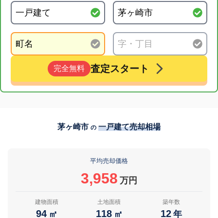
査定スタート
完全無料
茅ヶ崎市
一戸建て売却相場
の
平均売却価格
3,958
万円
建物面積
土地面積
築年数
94
118
12
㎡
㎡
年