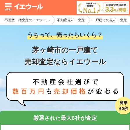
不動産一括査定のイエウール
不動産売却・査定
一戸建ての売却・査定
イエウール加盟希望の不動産会社様
うちって、売ったらいくら？
初めての方へ
茅ヶ崎市の一戸建て
不動産売却の流れ
売却査定ならイエウール
不動産の売却・一括査定
家査定シミュレーター
お問い合わせ
簡単
60秒
厳選された最大6社が査定