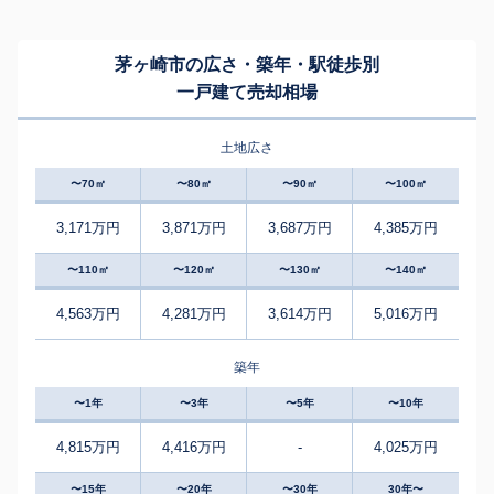
茅ヶ崎市の広さ・築年・駅徒歩別
一戸建て売却相場
土地広さ
〜70㎡
〜80㎡
〜90㎡
〜100㎡
3,171万円
3,871万円
3,687万円
4,385万円
〜110㎡
〜120㎡
〜130㎡
〜140㎡
4,563万円
4,281万円
3,614万円
5,016万円
築年
〜1年
〜3年
〜5年
〜10年
4,815万円
4,416万円
-
4,025万円
〜15年
〜20年
〜30年
30年〜