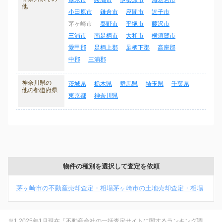
厚木市
綾瀬市
伊勢原市
海老名市
他
小田原市
鎌倉市
座間市
逗子市
茅ヶ崎市
秦野市
平塚市
藤沢市
三浦市
南足柄市
大和市
横須賀市
愛甲郡
足柄上郡
足柄下郡
高座郡
中郡
三浦郡
神奈川県の
茨城県
栃木県
群馬県
埼玉県
千葉県
他の都道府県
東京都
神奈川県
物件の種別を選択して査定を依頼
茅ヶ崎市の不動産売却査定・相場
茅ヶ崎市の土地売却査定・相場
※1 2025年1月現在「不動産会社の一括査定サイトに関するランキング調