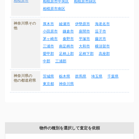
相模原市
相模原市中央区
相模原市緑区
相模原市南区
神奈川県その
厚木市
綾瀬市
伊勢原市
海老名市
他
小田原市
鎌倉市
座間市
逗子市
茅ヶ崎市
秦野市
平塚市
藤沢市
三浦市
南足柄市
大和市
横須賀市
愛甲郡
足柄上郡
足柄下郡
高座郡
中郡
三浦郡
神奈川県の
茨城県
栃木県
群馬県
埼玉県
千葉県
他の都道府県
東京都
神奈川県
物件の種別を選択して査定を依頼