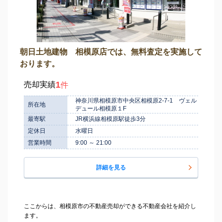
朝日土地建物 相模原店では、無料査定を実施して
おります。
1
売却実績
件
神奈川県相模原市中央区相模原2-7-1 ヴェル
所在地
デュール相模原１F
最寄駅
JR横浜線相模原駅徒歩3分
定休日
水曜日
営業時間
9:00 ～ 21:00
詳細を見る
ここからは、相模原市の不動産売却ができる不動産会社を紹介し
ます。