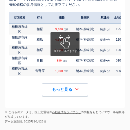
売却価格の参考情報としてお役立てください。
市区町村
町名
価格
最寄駅
駅徒歩
土地面積
相模原市緑
相原
橋本(神奈川)
-
125
3,400
徒歩
分
㎡
万円
区
相模原市緑
相原
橋本(神奈川)
-
120
4,300
徒歩
分
㎡
万円
区
相模原市緑
相原
橋本(神奈川)
-
120
1,800
徒歩
分
㎡
万円
区
相模原市緑
青根
橋本(神奈川)
-
610
880
徒歩
分
㎡
万円
区
相模原市緑
青野原
橋本(神奈川)
-
500
1,300
徒歩
分
㎡
万円
区
もっと見る
※ これらのデータは、国土交通省の
不動産情報ライブラリ
の情報をもとにイエウール編集部
が作成しています。
データ更新日: 2025年10月29日