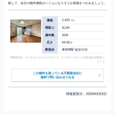
較して、自分の物件価格がいくらになりそうか相場をつかみましょう。
2,450
価格
万円
間取り
3LDK
築年数
30年
広さ
69.96㎡
駅徒歩
東林間駅 徒歩12分
情報提供元：ロイヤルハウジンググループ ロイヤルハウジング(株) 南大沢駅前シ
ョップ
この物件を扱っている不動産会社に
無料で問い合わせてみる
情報更新日：
2026年8月6日