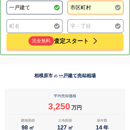
査定スタート
完全無料
相模原市
一戸建て売却相場
の
平均売却価格
3,250
万円
建物面積
土地面積
築年数
98
127
14
㎡
㎡
年