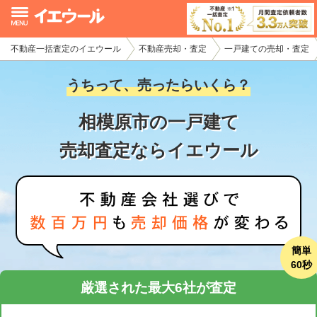
不動産一括査定のイエウール
不動産売却・査定
一戸建ての売却・査定
イエウール加盟希望の不動産会社様
うちって、売ったらいくら？
初めての方へ
相模原市の一戸建て
不動産売却の流れ
売却査定ならイエウール
不動産の売却・一括査定
家査定シミュレーター
お問い合わせ
簡単
60秒
厳選された最大6社が査定