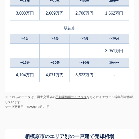
〜15年
〜20年
〜30年
30年〜
3,000万円
2,609万円
2,708万円
1,662万円
駅徒歩
〜1分
〜3分
〜5分
〜10分
-
-
-
3,951万円
〜15分
〜20分
〜30分
30分〜
4,194万円
4,071万円
3,523万円
-
※ これらのデータは、国土交通省の
不動産情報ライブラリ
をもとにイエウール編集部が作成
しています。
データ更新日: 2025年10月29日
相模原市のエリア別の一戸建て売却相場