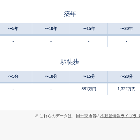
築年
〜5年
〜10年
〜15年
〜20年
-
-
-
-
駅徒歩
〜5分
〜10分
〜15分
〜20分
-
-
881万円
1,322万円
※ これらのデータは、国土交通省の
不動産情報ライブラ