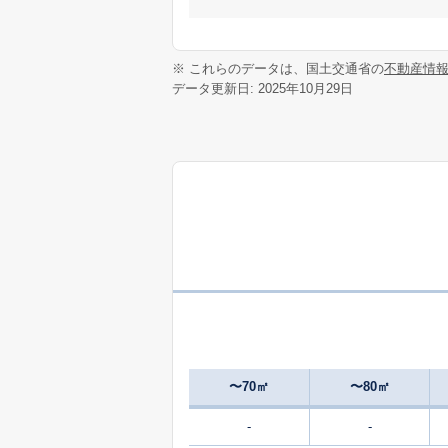
※ これらのデータは、国土交通省の
不動産情
データ更新日: 2025年10月29日
〜70㎡
〜80㎡
-
-