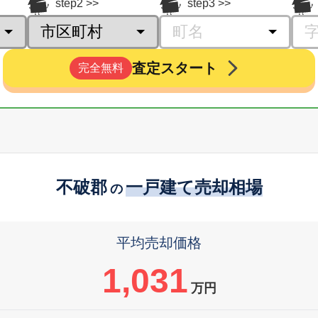
step2
step3
査定スタート
完全無料
不破郡
一戸建て売却相場
の
平均売却価格
1,031
万円