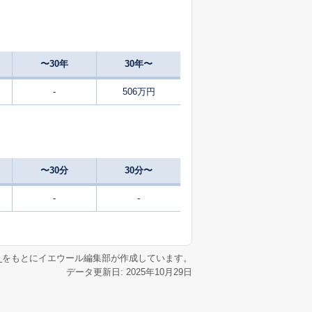
〜30年
30年〜
-
506万円
〜30分
30分〜
-
-
リ
をもとにイエウール編集部が作成しています。
データ更新日: 2025年10月29日