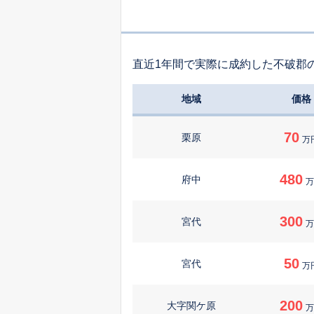
直近1年間で実際に成約した不破郡
地域
価格
70
栗原
万
480
府中
万
300
宮代
万
50
宮代
万
200
大字関ケ原
万