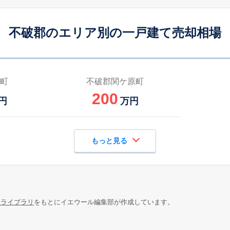
不破郡のエリア別の一戸建て売却相場
町
不破郡関ケ原町
200
円
万円
もっと見る
報ライブラリ
をもとにイエウール編集部が作成しています。