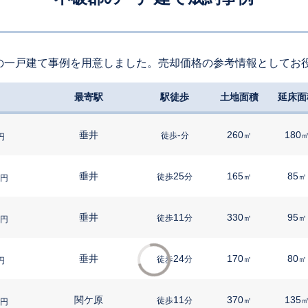
の一戸建て事例を用意しました。売却価格の参考情報としてお
最寄駅
駅徒歩
土地面積
延床面
垂井
-
260
180
徒歩
分
㎡
円
垂井
25
165
85
徒歩
分
㎡
㎡
円
垂井
11
330
95
徒歩
分
㎡
㎡
円
垂井
24
170
80
徒歩
分
㎡
㎡
円
関ケ原
11
370
135
徒歩
分
㎡
円