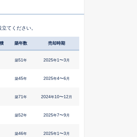
役立てください。
積
築年数
売却時期
51
2025
1〜3
㎡
築
年
年
月
45
2025
4〜6
築
年
年
月
71
2024
10〜12
築
年
年
月
52
2025
7〜9
築
年
年
月
46
2025
1〜3
㎡
築
年
年
月