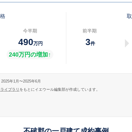
価格
取
今半期
前半期
490
3
万円
件
240万円の増加↑
2025年1月〜2025年6月
報ライブラリ
をもとにイエウール編集部が作成しています。
不破郡の一戸建て成約事例