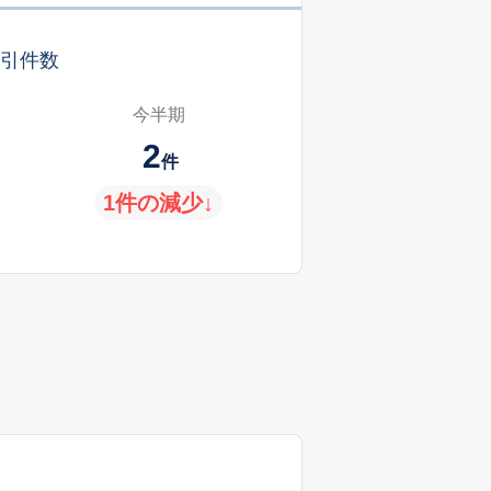
引件数
今半期
2
件
1件の減少↓