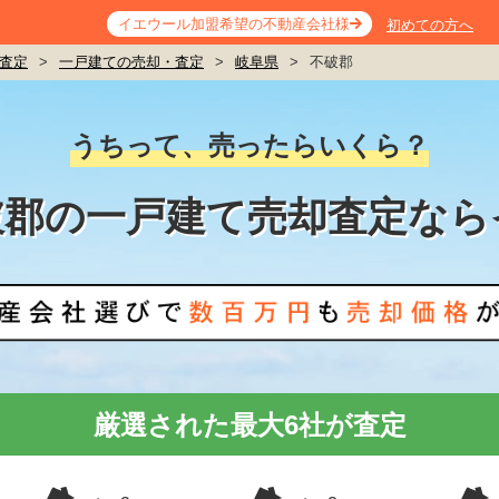
イエウール加盟希望の不動産会社様
初めての方へ
査定
>
一戸建ての売却・査定
>
岐阜県
>
不破郡
うちって、売ったらいくら？
破郡の一戸建て売却査定なら
厳選された最大6社が査定