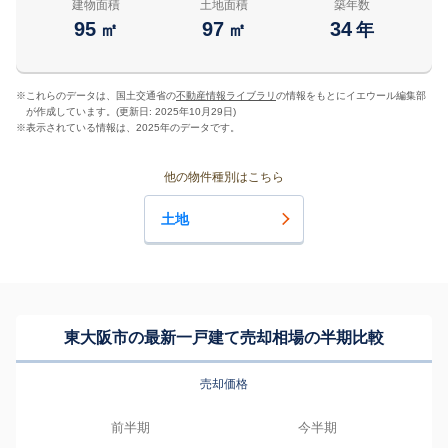
建物面積
土地面積
築年数
95
97
34
㎡
㎡
年
※
これらのデータは、国土交通省の
不動産情報ライブラリ
の情報をもとにイエウール編集部
が作成しています。(更新日: 2025年10月29日)
※
表示されている情報は、2025年のデータです。
他の物件種別はこちら
土地
東大阪市の最新一戸建て売却相場の半期比較
売却価格
前半期
今半期