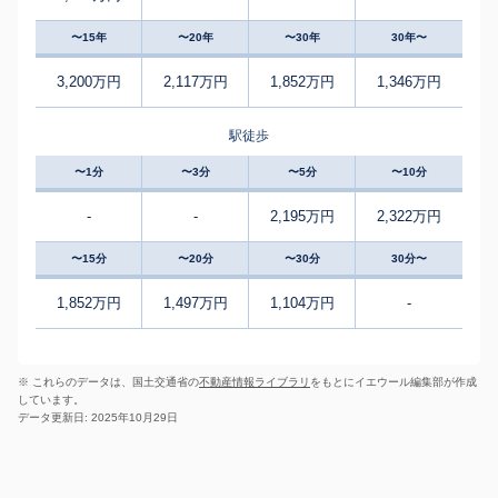
〜15年
〜20年
〜30年
30年〜
3,200万円
2,117万円
1,852万円
1,346万円
駅徒歩
〜1分
〜3分
〜5分
〜10分
-
-
2,195万円
2,322万円
〜15分
〜20分
〜30分
30分〜
1,852万円
1,497万円
1,104万円
-
※ これらのデータは、国土交通省の
不動産情報ライブラリ
をもとにイエウール編集部が作成
しています。
データ更新日: 2025年10月29日