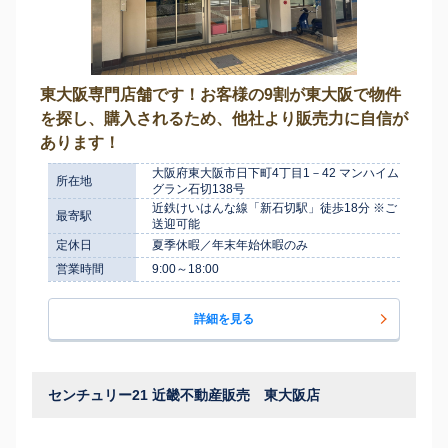
東大阪専門店舗です！お客様の9割が東大阪で物件
を探し、購入されるため、他社より販売力に自信が
あります！
大阪府東大阪市日下町4丁目1－42 マンハイム
所在地
グラン石切138号
近鉄けいはんな線「新石切駅」徒歩18分 ※ご
最寄駅
送迎可能
定休日
夏季休暇／年末年始休暇のみ
営業時間
9:00～18:00
詳細を見る
センチュリー21 近畿不動産販売 東大阪店