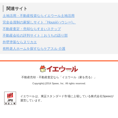
関連サイト
土地活用・不動産投資ならイエウール土地活用
完全会員制の家探しサイト「Housii(ハウシー)」
不動産査定・売却ならすまいステップ
不動産会社の評判サイト｜おうちの語り部
外壁塗装ならヌリカエ
有料老人ホームを探すならケアスル 介護
不動産売却・不動産査定なら「イエウール（家を売る）」
Copyright(c)2014 Speee, Inc. All rights reserved.
イエウールは、東証スタンダード市場に上場している株式会社Speeeが
運営しています。