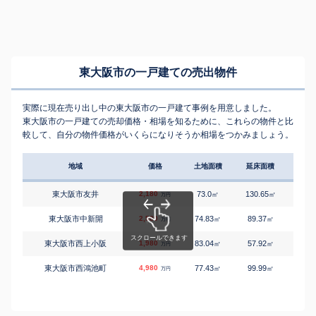
東大阪市の一戸建ての売出物件
実際に現在売り出し中の東大阪市の一戸建て事例を用意しました。
東大阪市の一戸建ての売却価格・相場を知るために、これらの物件と比
較して、自分の物件価格がいくらになりそうか相場をつかみましょう。
地域
価格
土地面積
延床面積
築年
東大阪市友井
2,180
73.0
130.65
2
㎡
㎡
築
万円
東大阪市中新開
2,580
74.83
89.37
2
㎡
㎡
築
万円
東大阪市西上小阪
1,980
83.04
57.92
3
㎡
㎡
築
万円
東大阪市西鴻池町
4,980
77.43
99.99
1
㎡
㎡
築
万円