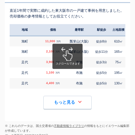
直近1年間で実際に成約した東大阪市の一戸建て事例を用意しました。
売却価格の参考情報としてお役立てください。
地域
価格
最寄駅
駅徒歩
土地面積
延床
旭町
11,000
瓢箪山(大阪)
8
610
760
徒歩
分
㎡
万円
旭町
2,100
瓢箪山(大阪)
11
165
135
徒歩
分
㎡
万円
足代
3,900
布施
3
75
70
徒歩
分
㎡
万円
足代
1,100
布施
5
195
170
徒歩
分
㎡
万円
足代
4,400
布施
5
130
105
徒歩
分
㎡
万円
もっと見る
※ これらのデータは、国土交通省の
不動産情報ライブラリ
の情報をもとにイエウール編集部
が作成しています。