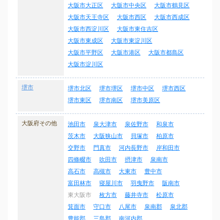
大阪市大正区
大阪市中央区
大阪市鶴見区
大阪市天王寺区
大阪市西区
大阪市西成区
大阪市西淀川区
大阪市東住吉区
大阪市東成区
大阪市東淀川区
大阪市平野区
大阪市港区
大阪市都島区
大阪市淀川区
堺市
堺市北区
堺市堺区
堺市中区
堺市西区
堺市東区
堺市南区
堺市美原区
大阪府その他
池田市
泉大津市
泉佐野市
和泉市
茨木市
大阪狭山市
貝塚市
柏原市
交野市
門真市
河内長野市
岸和田市
四條畷市
吹田市
摂津市
泉南市
高石市
高槻市
大東市
豊中市
富田林市
寝屋川市
羽曳野市
阪南市
東大阪市
枚方市
藤井寺市
松原市
箕面市
守口市
八尾市
泉南郡
泉北郡
豊能郡
三島郡
南河内郡