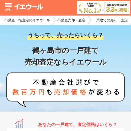
不動産一括査定のイエウール
不動産売却・査定
一戸建ての売却・査定
イエウール加盟希望の不動産会社様
うちって、売ったらいくら？
初めての方へ
鶴ヶ島市の一戸建て
不動産売却の流れ
売却査定ならイエウール
不動産の売却・一括査定
家査定シミュレーター
お問い合わせ
あなたの一戸建て、査定価格はいくら？