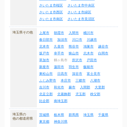
さいたま市桜区
さいたま市中央区
さいたま市西区
さいたま市緑区
さいたま市南区
さいたま市見沼区
埼玉県その他
上尾市
朝霞市
入間市
桶川市
春日部市
加須市
川口市
川越市
北本市
久喜市
熊谷市
鴻巣市
越谷市
坂戸市
幸手市
狭山市
志木市
白岡市
草加市
鶴ヶ島市
所沢市
戸田市
新座市
蓮田市
羽生市
飯能市
東松山市
日高市
深谷市
富士見市
ふじみ野市
本庄市
三郷市
八潮市
吉川市
和光市
蕨市
入間郡
大里郡
北足立郡
北葛飾郡
児玉郡
秩父郡
比企郡
南埼玉郡
埼玉県の
茨城県
栃木県
群馬県
埼玉県
千葉県
他の都道府県
東京都
神奈川県