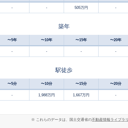
-
-
505万円
-
姫宮
15
130
105
徒歩
分
㎡
円
築年
東武動物公園
21
110
95
徒歩
分
㎡
㎡
円
〜5年
〜10年
〜15年
〜20年
和戸
5
300
95
徒歩
分
㎡
㎡
万円
-
-
-
-
駅徒歩
〜5分
〜10分
〜15分
〜20分
-
1,988万円
1,667万円
-
※ これらのデータは、国土交通省の
不動産情報ライブラ