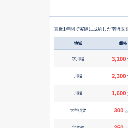
直近1年間で実際に成約した南埼玉
地域
価格
3,100
字川端
2,300
川端
1,600
川端
300
大字須賀
万
250
字道佛