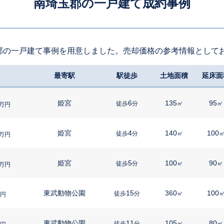
南埼玉郡の一戸建て成約事例
郡の一戸建て事例を用意しました。売却価格の参考情報として
最寄駅
駅徒歩
土地面積
延床面
姫宮
6
135
95
徒歩
分
㎡
㎡
万円
姫宮
4
140
100
徒歩
分
㎡
万円
姫宮
5
100
90
徒歩
分
㎡
㎡
万円
東武動物公園
15
360
100
徒歩
分
㎡
円
東武動物公園
11
105
80
徒歩
分
㎡
㎡