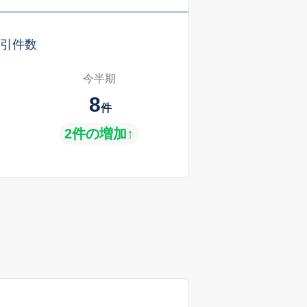
引件数
今半期
8
件
2件の増加↑