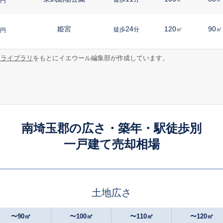
円
姫宮
24
120
90
徒歩
分
㎡
㎡
円
報ライブラリ
をもとにイエウール編集部が作成しています。
東武動物公園
9
250
95
徒歩
分
㎡
㎡
万円
東武動物公園
11
135
105
徒歩
分
㎡
万円
東武動物公園
12
105
70
徒歩
分
㎡
㎡
円
南埼玉郡の広さ・築年・駅徒歩別
一戸建て売却相場
姫宮
6
145
100
徒歩
分
㎡
万円
東武動物公園
8
140
95
徒歩
分
㎡
㎡
万円
土地広さ
東武動物公園
14
150
95
徒歩
分
㎡
㎡
万円
〜90㎡
〜100㎡
〜110㎡
〜120㎡