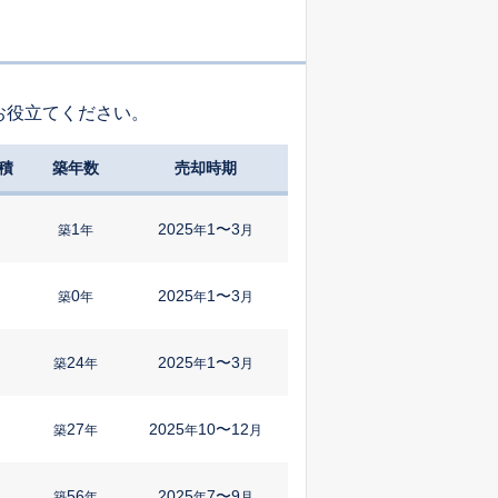
お役立てください。
積
築年数
売却時期
1
2025
1〜3
築
年
年
月
0
2025
1〜3
㎡
築
年
年
月
24
2025
1〜3
築
年
年
月
27
2025
10〜12
㎡
築
年
年
月
56
2025
7〜9
築
年
年
月