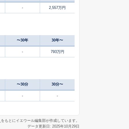
-
2,557万円
16
2025
10〜12
㎡
築
年
年
月
-
2025
7〜9
築
年
年
月
〜30年
30年〜
0
2025
1〜3
築
年
年
月
-
793万円
〜30分
30分〜
-
-
リ
をもとにイエウール編集部が作成しています。
データ更新日: 2025年10月29日