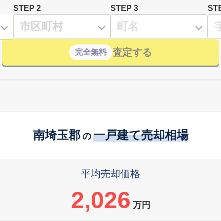
STEP 2
STEP 3
ST
査定する
完全無料
南埼玉郡
一戸建て売却相場
の
平均売却価格
2,026
万円