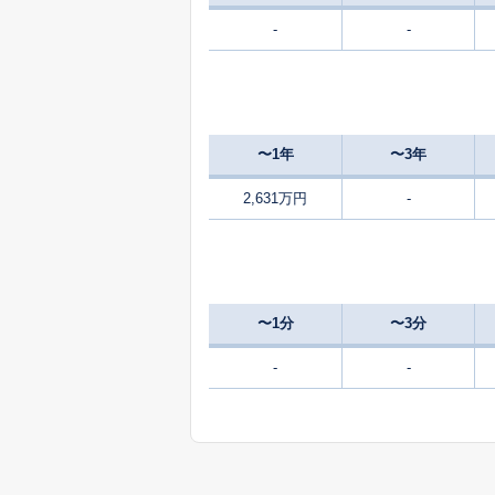
-
-
400
字宮東
万
320
字山崎
万
〜1年
〜3年
2,900
和戸
2,631万円
-
〜1分
〜3分
-
-