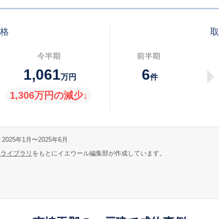
価格
取
今半期
前半期
1,061
6
万円
件
1,306万円の減少↓
2025年1月〜2025年6月
報ライブラリ
をもとにイエウール編集部が作成しています。