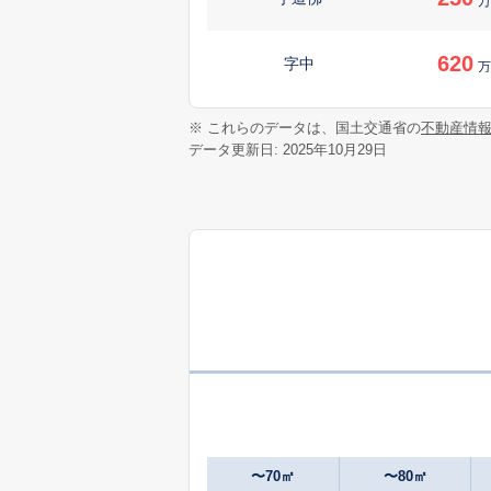
万
620
字中
万
3,300
※ これらのデータは、国土交通省の
不動産情
字中島
データ更新日: 2025年10月29日
1,500
字中島
900
字中島
万
2,700
東姫宮
2,400
本田
2,800
本田
〜70㎡
〜80㎡