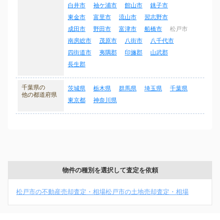
白井市
袖ケ浦市
館山市
銚子市
東金市
富里市
流山市
習志野市
成田市
野田市
富津市
船橋市
松戸市
南房総市
茂原市
八街市
八千代市
四街道市
夷隅郡
印旛郡
山武郡
長生郡
千葉県の
茨城県
栃木県
群馬県
埼玉県
千葉県
他の都道府県
東京都
神奈川県
物件の種別を選択して査定を依頼
松戸市の不動産売却査定・相場
松戸市の土地売却査定・相場