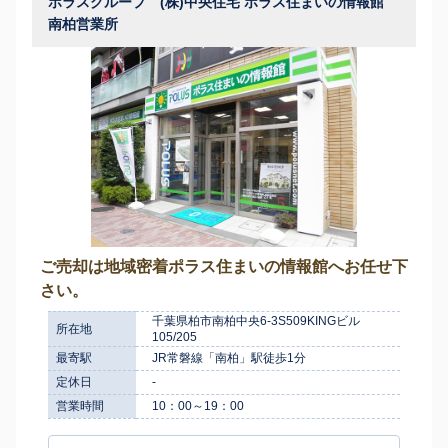
ポラスグループ (株)中央住宅 ポラス住まいの情報館
南柏営業所
ご売却は地域密着ポラス住まいの情報館へお任せ下
さい。
千葉県柏市南柏中央6-3S509KINGビル
所在地
105/205
最寄駅
JR常磐線「南柏」駅徒歩1分
定休日
-
営業時間
10：00～19：00