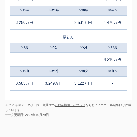
〜15年
〜20年
〜30年
30年〜
3,250万円
-
2,531万円
1,470万円
駅徒歩
〜1分
〜3分
〜5分
〜10分
-
-
-
4,210万円
〜15分
〜20分
〜30分
30分〜
3,583万円
3,249万円
3,122万円
-
※ これらのデータは、国土交通省の
不動産情報ライブラリ
をもとにイエウール編集部が作成
しています。
データ更新日: 2025年10月29日