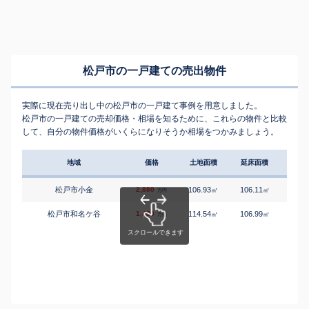
松戸市の一戸建ての売出物件
実際に現在売り出し中の松戸市の一戸建て事例を用意しました。
松戸市の一戸建ての売却価格・相場を知るために、これらの物件と比較
して、自分の物件価格がいくらになりそうか相場をつかみましょう。
地域
価格
土地面積
延床面積
築年
松戸市小金
2,880
106.93
106.11
2
㎡
㎡
築
万円
松戸市和名ケ谷
1,480
114.54
106.99
4
㎡
㎡
築
万円