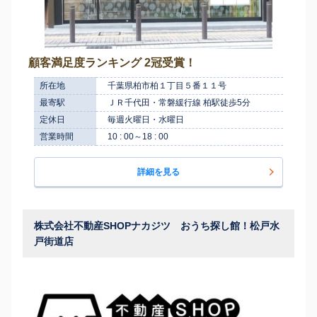
顧客満足度ランキング 2冠受賞！
所在地
千葉県柏市柏１丁目５番１１号
最寄駅
ＪＲ千代田・常磐緩行線 柏駅徒歩5分
定休日
毎週火曜日・水曜日
営業時間
10 : 00～18 : 00
詳細を見る
株式会社不動産SHOPナカジツ おうち探し館！松戸水
戸街道店