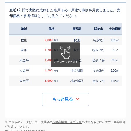
直近1年間で実際に成約した松戸市の一戸建て事例を用意しました。売
却価格の参考情報としてお役立てください。
地域
価格
最寄駅
駅徒歩
土地面積
延床
秋山
2,800
秋山
9
185
120
徒歩
分
㎡
万円
岩瀬
1,700
松戸
19
95
60
徒歩
分
㎡
万円
大金平
1,400
北小金
11
65
65
徒歩
分
㎡
万円
大金平
4,200
小金城趾
3
130
100
徒歩
分
㎡
万円
大金平
3,500
小金城趾
12
145
100
徒歩
分
㎡
万円
もっと見る
※ これらのデータは、国土交通省の
不動産情報ライブラリ
の情報をもとにイエウール編集部
が作成しています。