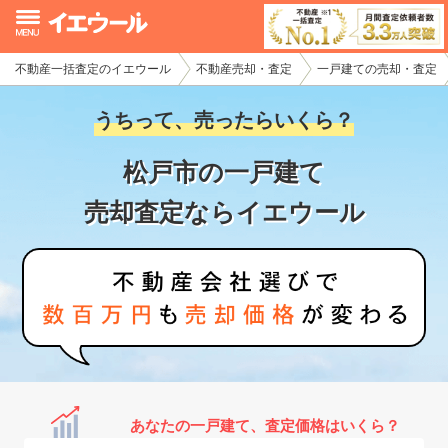
不動産一括査定のイエウール
不動産売却・査定
一戸建ての売却・査定
イエウール加盟希望の不動産会社様
うちって、売ったらいくら？
初めての方へ
松戸市の一戸建て
不動産売却の流れ
売却査定ならイエウール
不動産の売却・一括査定
家査定シミュレーター
お問い合わせ
あなたの一戸建て、査定価格はいくら？