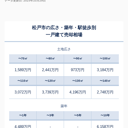
データ更新日: 2025年10月29日
松戸市の広さ・築年・駅徒歩別
一戸建て売却相場
土地広さ
〜70㎡
〜80㎡
〜90㎡
〜100㎡
1,589万円
2,441万円
973万円
3,184万円
〜110㎡
〜120㎡
〜130㎡
〜140㎡
3,072万円
3,739万円
4,196万円
2,748万円
築年
〜1年
〜3年
〜5年
〜10年
4,489万円
-
-
6,158万円