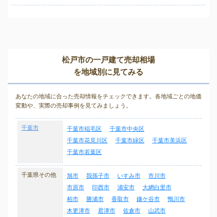
松戸市の一戸建て売却相場
を地域別に見てみる
あなたの地域に合った売却情報をチェックできます。各地域ごとの地価
変動や、実際の売却事例を見てみましょう。
千葉市
千葉市稲毛区
千葉市中央区
千葉市花見川区
千葉市緑区
千葉市美浜区
千葉市若葉区
千葉県その他
旭市
我孫子市
いすみ市
市川市
市原市
印西市
浦安市
大網白里市
柏市
勝浦市
香取市
鎌ケ谷市
鴨川市
木更津市
君津市
佐倉市
山武市