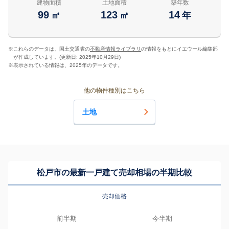
建物面積
土地面積
築年数
99
123
14
㎡
㎡
年
※
これらのデータは、国土交通省の
不動産情報ライブラリ
の情報をもとにイエウール編集部
が作成しています。(更新日: 2025年10月29日)
※
表示されている情報は、2025年のデータです。
他の物件種別はこちら
土地
松戸市の最新一戸建て売却相場の半期比較
売却価格
前半期
今半期