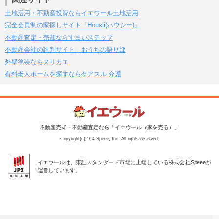
土地活用・不動産投資ならイエウール土地活用
完全会員制の家探しサイト「Housii(ハウシー)」
不動産査定・売却ならすまいステップ
不動産会社の評判サイト｜おうちの語り部
外壁塗装ならヌリカエ
有料老人ホームを探すならケアスル 介護
不動産売却・不動産査定なら「イエウール（家を売る）」
Copyright(c)2014 Speee, Inc. All rights reserved.
イエウールは、東証スタンダード市場に上場している株式会社Speeeが
運営しています。