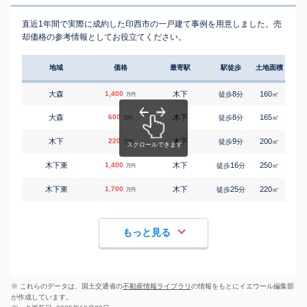
直近1年間で実際に成約した印西市の一戸建て事例を用意しました。売
却価格の参考情報としてお役立てください。
地域
価格
最寄駅
駅徒歩
土地面積
延床
大森
1,400
木下
8
160
80
徒歩
分
㎡
万円
大森
600
木下
8
165
90
徒歩
分
㎡
万円
木下
220
木下
9
200
60
徒歩
分
㎡
万円
木下東
1,400
木下
16
250
130
徒歩
分
㎡
万円
木下東
1,700
木下
25
220
65
徒歩
分
㎡
万円
もっと見る
※ これらのデータは、国土交通省の
不動産情報ライブラリ
の情報をもとにイエウール編集部
が作成しています。