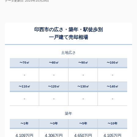
データ更新日: 2025年10月29日
印西市の広さ・築年・駅徒歩別
一戸建て売却相場
土地広さ
〜70㎡
〜80㎡
〜90㎡
〜100㎡
-
-
-
-
〜110㎡
〜120㎡
〜130㎡
〜140㎡
-
-
-
-
築年
〜1年
〜3年
〜5年
〜10年
4,109万円
4,306万円
4,650万円
4,105万円