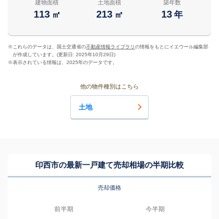
建物面積
土地面積
築年数
113
213
13
㎡
㎡
年
※
これらのデータは、国土交通省の
不動産情報ライブラリ
の情報をもとにイエウール編集部
が作成しています。(更新日: 2025年10月29日)
※
表示されている情報は、2025年のデータです。
他の物件種別はこちら
土地
印西市の最新一戸建て売却相場の半期比較
売却価格
前半期
今半期