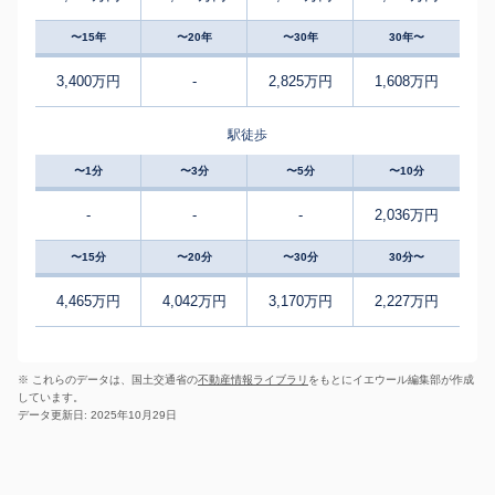
〜15年
〜20年
〜30年
30年〜
3,400万円
-
2,825万円
1,608万円
駅徒歩
〜1分
〜3分
〜5分
〜10分
-
-
-
2,036万円
〜15分
〜20分
〜30分
30分〜
4,465万円
4,042万円
3,170万円
2,227万円
※ これらのデータは、国土交通省の
不動産情報ライブラリ
をもとにイエウール編集部が作成
しています。
データ更新日: 2025年10月29日