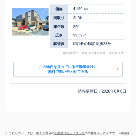
4,150
価格
万円
間取り
3LDK
築年数
2年
広さ
99.59㎡
駅徒歩
印西牧の原駅 徒歩23分
情報提供元：東海住宅株式会社 緑が丘支店
この物件を扱っている不動産会社に
無料で問い合わせてみる
情報更新日：
2026年8月8日
※ これらのデータは、国土交通省の
不動産情報ライブラリ
の情報をもとにイエウール編集部