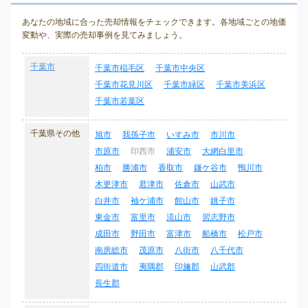
あなたの地域に合った売却情報をチェックできます。各地域ごとの地価
変動や、実際の売却事例を見てみましょう。
千葉市
千葉市稲毛区
千葉市中央区
千葉市花見川区
千葉市緑区
千葉市美浜区
千葉市若葉区
千葉県その他
旭市
我孫子市
いすみ市
市川市
市原市
印西市
浦安市
大網白里市
柏市
勝浦市
香取市
鎌ケ谷市
鴨川市
木更津市
君津市
佐倉市
山武市
白井市
袖ケ浦市
館山市
銚子市
東金市
富里市
流山市
習志野市
成田市
野田市
富津市
船橋市
松戸市
南房総市
茂原市
八街市
八千代市
四街道市
夷隅郡
印旛郡
山武郡
長生郡