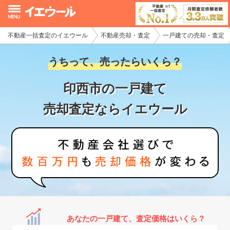
不動産一括査定のイエウール
不動産売却・査定
一戸建ての売却・査定
イエウール加盟希望の不動産会社様
うちって、売ったらいくら？
初めての方へ
印西市の一戸建て
不動産売却の流れ
売却査定ならイエウール
不動産の売却・一括査定
家査定シミュレーター
お問い合わせ
あなたの一戸建て、査定価格はいくら？