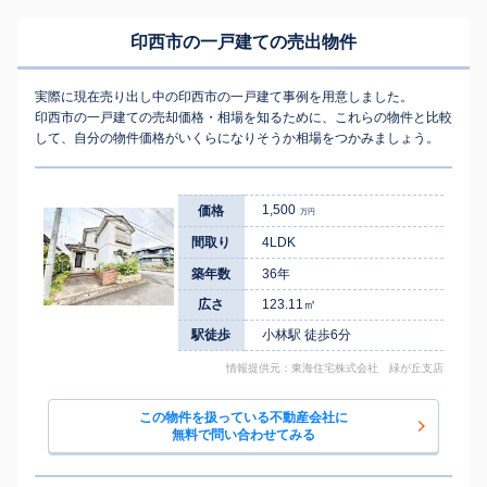
印西市の一戸建ての売出物件
実際に現在売り出し中の印西市の一戸建て事例を用意しました。
印西市の一戸建ての売却価格・相場を知るために、これらの物件と比較
して、自分の物件価格がいくらになりそうか相場をつかみましょう。
1,500
価格
万円
間取り
4LDK
築年数
36年
広さ
123.11㎡
駅徒歩
小林駅 徒歩6分
情報提供元：東海住宅株式会社 緑が丘支店
この物件を扱っている不動産会社に
無料で問い合わせてみる