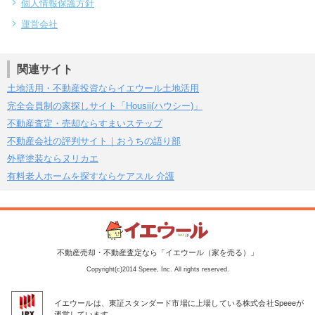
個人情報保護方針
運営会社
関連サイト
土地活用・不動産投資ならイエウール土地活用
完全会員制の家探しサイト「Housii(ハウシー)」
不動産査定・売却ならすまいステップ
不動産会社の評判サイト｜おうちの語り部
外壁塗装ならヌリカエ
有料老人ホームを探すならケアスル 介護
不動産売却・不動産査定なら「イエウール（家を売る）」
Copyright(c)2014 Speee, Inc. All rights reserved.
イエウールは、東証スタンダード市場に上場している株式会社Speeeが
運営しています。