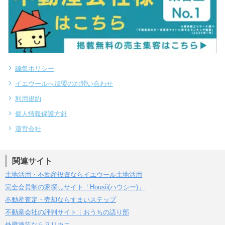
編集ポリシー
イエウールへ加盟のお問い合わせ
利用規約
個人情報保護方針
運営会社
関連サイト
土地活用・不動産投資ならイエウール土地活用
完全会員制の家探しサイト「Housii(ハウシー)」
不動産査定・売却ならすまいステップ
不動産会社の評判サイト｜おうちの語り部
外壁塗装ならヌリカエ