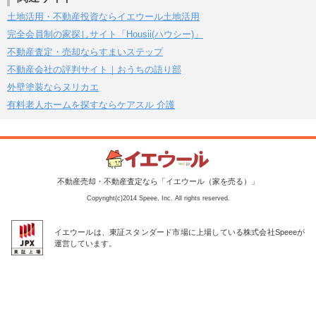
土地活用・不動産投資ならイエウール土地活用
完全会員制の家探しサイト「Housii(ハウシー)」
不動産査定・売却ならすまいステップ
不動産会社の評判サイト｜おうちの語り部
外壁塗装ならヌリカエ
有料老人ホームを探すならケアスル 介護
不動産売却・不動産査定なら「イエウール（家を売る）」
Copyright(c)2014 Speee, Inc. All rights reserved.
イエウールは、東証スタンダード市場に上場している株式会社Speeeが
運営しています。