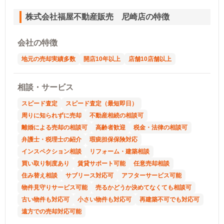
株式会社福屋不動産販売 尼崎店の特徴
会社の特徴
地元の売却実績多数
開店10年以上
店舗10店舗以上
相談・サービス
スピード査定
スピード査定（最短即日）
周りに知られずに売却
不動産相続の相談可
離婚による売却の相談可
高齢者歓迎
税金・法律の相談可
弁護士・税理士の紹介
瑕疵担保保険対応
インスペクション相談
リフォーム・建築相談
買い取り制度あり
賃貸サポート可能
任意売却相談
住み替え相談
サブリース対応可
アフターサービス可能
物件見守りサービス可能
売るかどうか決めてなくても相談可
古い物件も対応可
小さい物件も対応可
再建築不可でも対応可
遠方での売却対応可能