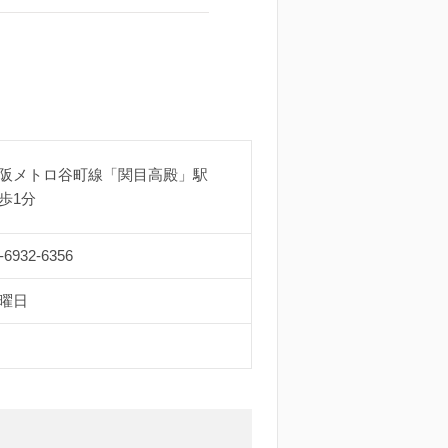
阪メトロ谷町線「関目高殿」駅
歩1分
-6932-6356
曜日