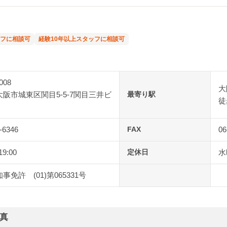
フに相談可
経験10年以上スタッフに相談可
008
大
阪市城東区関目5-5-7関目三井ビ
最寄り駅
徒
-6346
FAX
06
19:00
定休日
水
事免許 (01)第065331号
真