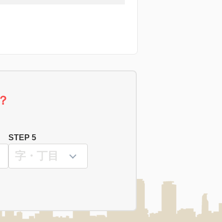
？
STEP 5