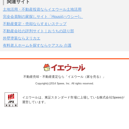
関連サイト
土地活用・不動産投資ならイエウール土地活用
完全会員制の家探しサイト「Housii(ハウシー)」
不動産査定・売却ならすまいステップ
不動産会社の評判サイト｜おうちの語り部
外壁塗装ならヌリカエ
有料老人ホームを探すならケアスル 介護
不動産売却・不動産査定なら「イエウール（家を売る）」
Copyright(c)2014 Speee, Inc. All rights reserved.
イエウールは、東証スタンダード市場に上場している株式会社Speeeが
運営しています。