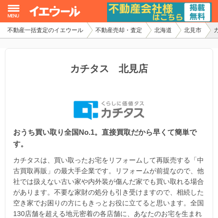
不動産一括査定のイエウール
不動産売却・査定
北海道
北見市
イエウール加盟希望の不動産会社様
初めての方へ
カチタス 北見店
不動産売却の流れ
不動産の売却・一括査定
おうち買い取り全国No.1。直接買取だから早くて簡単で
家査定シミュレーター
す。
お問い合わせ
カチタスは、買い取ったお宅をリフォームして再販売する「中
古買取再販」の最大手企業です。リフォームが前提なので、他
社では扱えない古い家や内外装が傷んだ家でも買い取れる場合
があります。不要な家財の処分も引き受けますので、相続した
空き家でお困りの方にもきっとお役に立てると思います。全国
130店舗を超える地元密着の各店舗に、あなたのお宅を生まれ