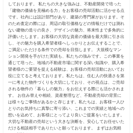
しております。 私たちの大きな強みは、不動産開発で培った
「建物の価値を見極める力」をお客様の売却活動に活かせる点
です。社内には設計部門があり、建築の専門家がおります。そ
のため査定の際には、周辺の取引価格などの情報だけでは測れ
ない建物の造りの良さ、デザインの魅力、将来性まで多角的に
評価いたします。お客様の大切な資産の価値を最大限に引き出
し、その魅力を購入希望者様へしっかりとお伝えすることで、
ご満足いただける条件での売却を目指します。 大規模なマン
ション開発を手がけた実績も、私たちの強みです。この事業を
通じて培った、地域の不動産市場に関する深い知識や、購入希
望者様のご要望を捉える経験は、お客様の売却活動においてお
役に立てると考えております。私たちは、住む人の快適さを第
一に考えた物件づくりを大切にしており、その視点は、ご売却
される物件の「暮らしの魅力」をお伝えする際にも活かされま
す。 お住み替えや相続、資産整理など、不動産売却の背景に
は様々なご事情があるかと存じます。私たちは、お客様一人ひ
とりのお気持ちに真摯に寄り添い、これまでの実績と地域への
想いを込めて、お客様にとってより良いご提案をいたします。
大切な不動産の売却という大きな決断を、安心してお任せいた
だける相談相手でありたいと願っております。 まずはお気軽