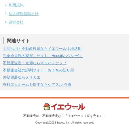
利用規約
個人情報保護方針
運営会社
関連サイト
土地活用・不動産投資ならイエウール土地活用
完全会員制の家探しサイト「Housii(ハウシー)」
不動産査定・売却ならすまいステップ
不動産会社の評判サイト｜おうちの語り部
外壁塗装ならヌリカエ
有料老人ホームを探すならケアスル 介護
不動産売却・不動産査定なら「イエウール（家を売る）」
Copyright(c)2014 Speee, Inc. All rights reserved.