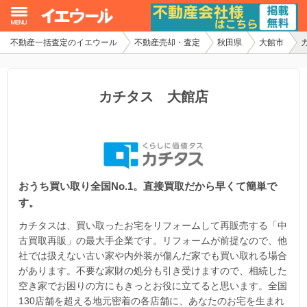
不動産一括査定のイエウール
不動産売却・査定
秋田県
大館市
イエウール加盟希望の不動産会社様
初めての方へ
カチタス 大館店
不動産売却の流れ
不動産の売却・一括査定
おうち買い取り全国No.1。直接買取だから早くて簡単で
家査定シミュレーター
す。
お問い合わせ
カチタスは、買い取ったお宅をリフォームして再販売する「中
古買取再販」の最大手企業です。リフォームが前提なので、他
社では扱えない古い家や内外装が傷んだ家でも買い取れる場合
があります。不要な家財の処分も引き受けますので、相続した
空き家でお困りの方にもきっとお役に立てると思います。全国
130店舗を超える地元密着の各店舗に、あなたのお宅を生まれ