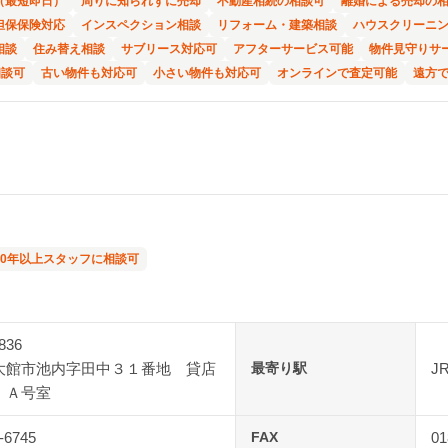
（最短即日）
周りに知られずに売却
不動産相続の相談可
離婚による売却の
担保保険対応
インスペクション相談
リフォーム・建築相談
ハウスクリーニ
相談
住み替え相談
サブリース対応可
アフターサービス可能
物件見守りサ
相談可
古い物件も対応可
小さい物件も対応可
オンラインで査定可能
遠方
10年以上スタッフに相談可
836
大館市池内字田中３１番地 貸店
最寄り駅
J
 Ａ号室
-6745
FAX
01