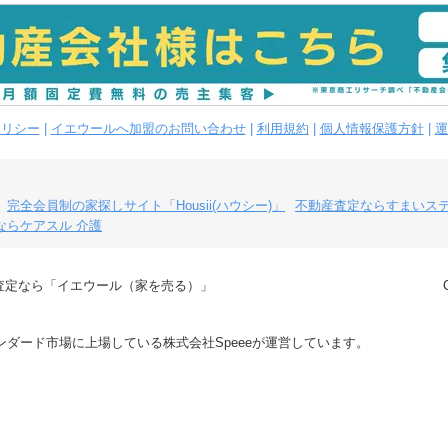
ポリシー
|
イエウールへ加盟のお問い合わせ
|
利用規約
|
個人情報保護方針
|
運
完全会員制の家探しサイト「Housii(ハウシー)」
不動産査定ならすまいス
ならケアスル 介護
査定なら「イエウール（家を売る）」
ダード市場に上場している株式会社Speeeが運営しています。