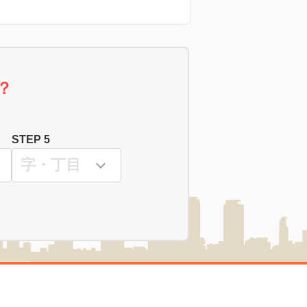
？
STEP 5