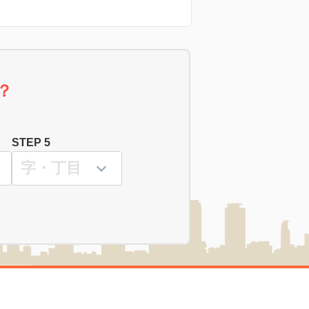
？
STEP 5