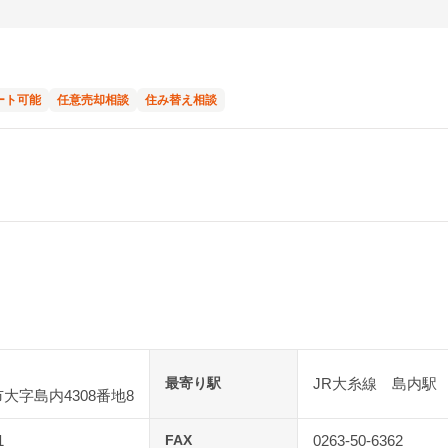
ート可能
任意売却相談
住み替え相談
最寄り駅
JR大糸線 島内駅
大字島内4308番地8
1
FAX
0263-50-6362