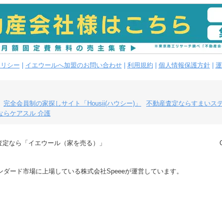
ポリシー
|
イエウールへ加盟のお問い合わせ
|
利用規約
|
個人情報保護方針
|
運
完全会員制の家探しサイト「Housii(ハウシー)」
不動産査定ならすまいス
ならケアスル 介護
査定なら「イエウール（家を売る）」
ダード市場に上場している株式会社Speeeが運営しています。