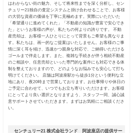
はわからない街の魅力、そして将来性までを深く分析し、セン
チュリー21独自の査定システムと掛け合わせることで、お客様
の大切な資産の価値を丁寧に見極めます。実際にいただいた
「希望通りに進めてくれた」「不動産の知識が豊富で安心でき
た」というお客様の声が、私たちの何よりの誇りです。 不動
産売却は、お客様一人ひとりにとって背景もご希望も異なりま
す。私たちは、画一的なご提案はいたしません。お客様のご事
情に深く耳を傾け、迅速かつ親身な対応で、ご納得いただける
ゴールまで伴走します。また、複雑な手続きが伴う相続不動産
のご相談や、任意売却といった専門的な案件にも対応できる体
制を整えておりますので、どのようなお悩みでも安心して打ち
明けてください。 店舗は阿波座駅から徒歩1分という便利な立
地にあり、夜20時まで営業しております。お仕事帰りや休日の
ご予定に合わせて、いつでもお立ち寄りいただけます。お客様
にとってより良い選択となりますよう、スタッフ一同、誠心誠
意サポートさせていただきます。まずはお気軽にご相談くださ
い。
センチュリー21 株式会社ランド 阿波座店の提供サー