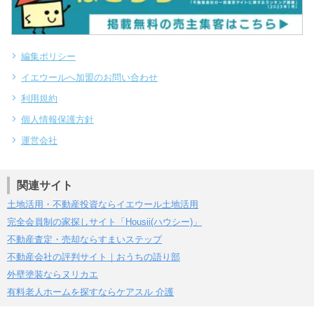
編集ポリシー
イエウールへ加盟のお問い合わせ
利用規約
個人情報保護方針
運営会社
関連サイト
土地活用・不動産投資ならイエウール土地活用
完全会員制の家探しサイト「Housii(ハウシー)」
不動産査定・売却ならすまいステップ
不動産会社の評判サイト｜おうちの語り部
外壁塗装ならヌリカエ
有料老人ホームを探すならケアスル 介護