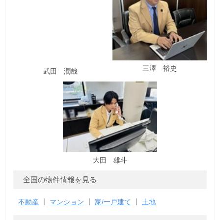
三澤 裕史
武田 潤哉
大田 雄斗
全国の物件情報を見る
不動産
マンション
家/一戸建て
土地