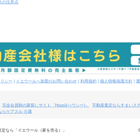
入の注意点
ポリシー
|
イエウールへ加盟のお問い合わせ
|
利用規約
|
個人情報保護方針
|
運
完全会員制の家探しサイト「Housii(ハウシー)」
不動産査定ならすまいス
ならケアスル 介護
査定なら「イエウール（家を売る）」