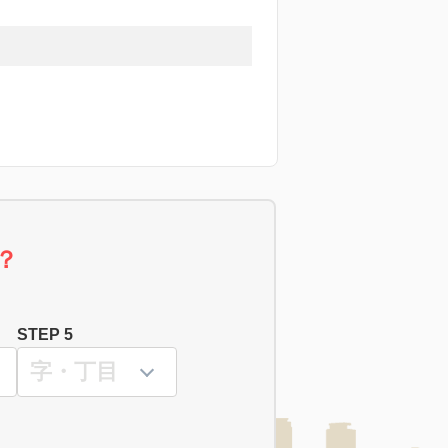
？
STEP 5