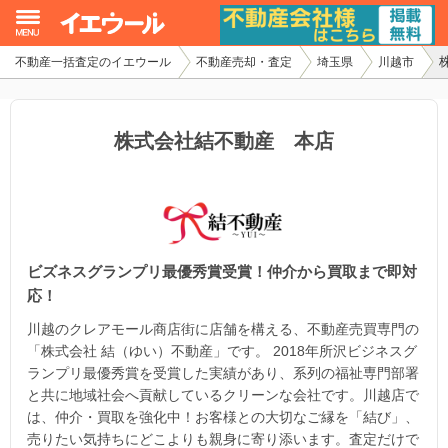
不動産一括査定のイエウール
不動産売却・査定
埼玉県
川越市
イエウール加盟希望の不動産会社様
初めての方へ
株式会社結不動産 本店
不動産売却の流れ
不動産の売却・一括査定
ビズネスグランプリ最優秀賞受賞！仲介から買取まで即対
家査定シミュレーター
応！
お問い合わせ
川越のクレアモール商店街に店舗を構える、不動産売買専門の
「株式会社 結（ゆい）不動産」です。 2018年所沢ビジネスグ
ランプリ最優秀賞を受賞した実績があり、系列の福祉専門部署
と共に地域社会へ貢献しているクリーンな会社です。川越店で
は、仲介・買取を強化中！お客様との大切なご縁を「結び」、
売りたい気持ちにどこよりも親身に寄り添います。査定だけで