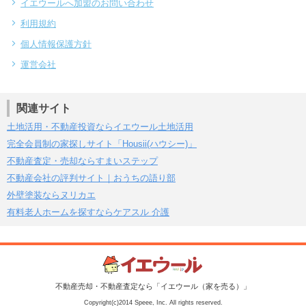
イエウールへ加盟のお問い合わせ
利用規約
個人情報保護方針
運営会社
関連サイト
土地活用・不動産投資ならイエウール土地活用
完全会員制の家探しサイト「Housii(ハウシー)」
不動産査定・売却ならすまいステップ
不動産会社の評判サイト｜おうちの語り部
外壁塗装ならヌリカエ
有料老人ホームを探すならケアスル 介護
不動産売却・不動産査定なら「イエウール（家を売る）」
Copyright(c)2014 Speee, Inc. All rights reserved.