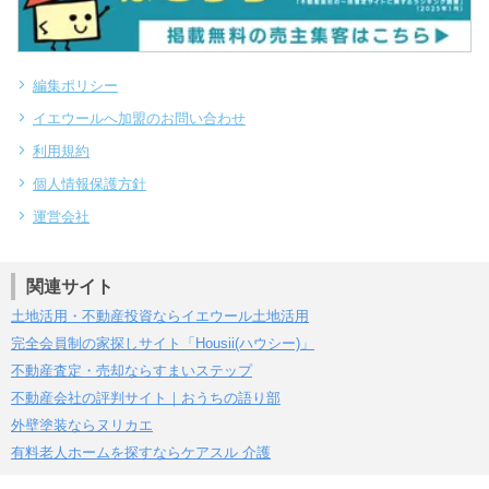
編集ポリシー
イエウールへ加盟のお問い合わせ
利用規約
個人情報保護方針
運営会社
関連サイト
土地活用・不動産投資ならイエウール土地活用
完全会員制の家探しサイト「Housii(ハウシー)」
不動産査定・売却ならすまいステップ
不動産会社の評判サイト｜おうちの語り部
外壁塗装ならヌリカエ
有料老人ホームを探すならケアスル 介護