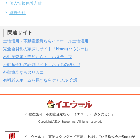
個人情報保護方針
運営会社
関連サイト
土地活用・不動産投資ならイエウール土地活用
完全会員制の家探しサイト「Housii(ハウシー)」
不動産査定・売却ならすまいステップ
不動産会社の評判サイト｜おうちの語り部
外壁塗装ならヌリカエ
有料老人ホームを探すならケアスル 介護
不動産売却・不動産査定なら「イエウール（家を売る）」
Copyright(c)2014 Speee, Inc. All rights reserved.
イエウールは、東証スタンダード市場に上場している株式会社Speeeが